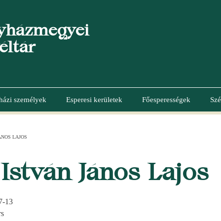
yházmegyei
éltár
házi személyek
Esperesi kerületek
Főesperességek
Szé
ÁNOS LAJOS
István János Lajos
7-13
rs