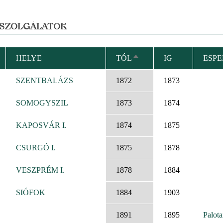
 SZOLGÁLATOK
HELYE
TÓL
IG
ESPE
CSÖKKENŐ
RENDEZÉS
SZENTBALÁZS
1872
1873
SOMOGYSZIL
1873
1874
KAPOSVÁR I.
1874
1875
CSURGÓ I.
1875
1878
VESZPRÉM I.
1878
1884
SIÓFOK
1884
1903
1891
1895
Palota