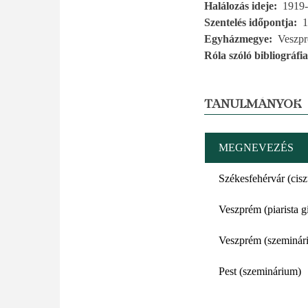
Halálozás ideje
1919-
Szentelés időpontja
1
Egyházmegye
Veszp
Róla szóló bibliográfia
TANULMÁNYOK
MEGNEVEZÉS
Székesfehérvár (cis
Veszprém (piarista 
Veszprém (szeminár
Pest (szeminárium)