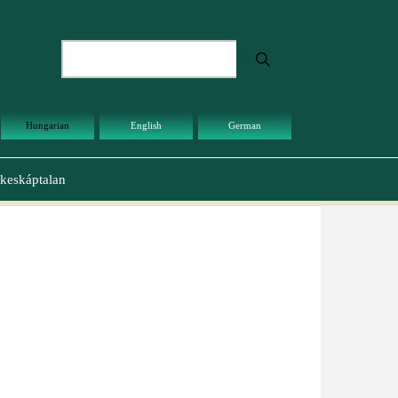
Keresés
Hungarian
English
German
keskáptalan