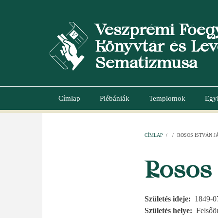
Ugrás
a
Veszprémi Főeg
tartalomra
Könyvtár és Lev
Sematizmusa
Címlap
Plébániák
Templomok
Egy
Main
navigation
CÍMLAP
/
/
ROSOS ISTVÁN J
MORZSA
Rosos 
Születés ideje
1849-0
Születés helye
Felsőö