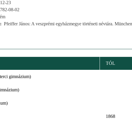
12-23
782-08-02
rém
Pfeiffer János: A veszprémi egyházmegye történeti névtára. München
TÓL
zterci gimnázium)
gimnázium)
ium)
1868