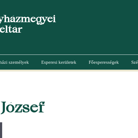
yházmegyei
éltár
házi személyek
Esperesi kerületek
Főesperességek
Szé
József