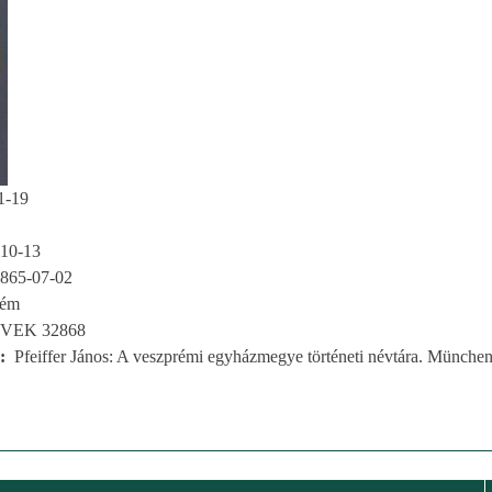
1-19
10-13
865-07-02
rém
VEK 32868
Pfeiffer János: A veszprémi egyházmegye történeti névtára. München