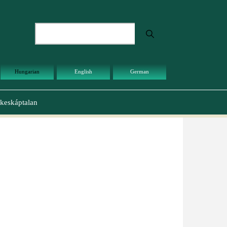
Keresés
Hungarian
English
German
keskáptalan