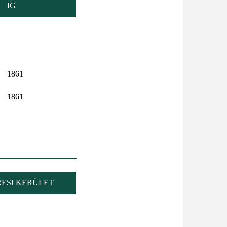
IG
1861
1861
RESI KERÜLET