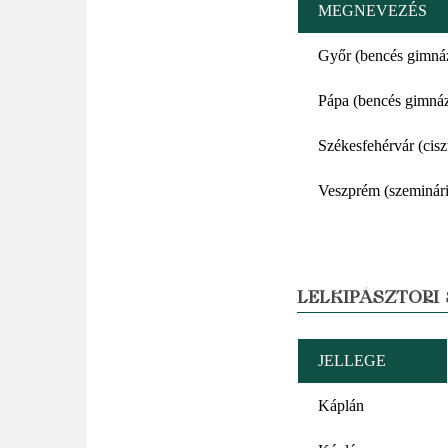
MEGNEVEZÉS
Győr (bencés gimná
Pápa (bencés gimná
Székesfehérvár (cis
Veszprém (szeminár
LELKIPÁSZTORI
JELLEGE
Káplán