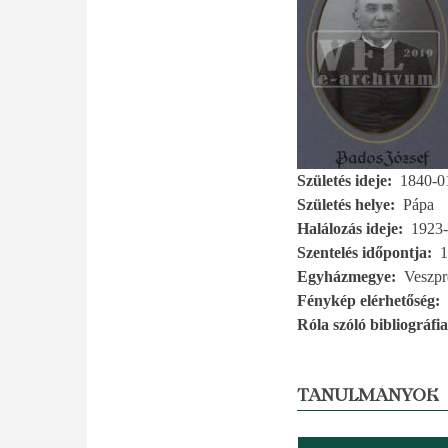
Születés ideje
1840-0
Születés helye
Pápa
Halálozás ideje
1923-
Szentelés időpontja
1
Egyházmegye
Veszp
Fénykép elérhetőség
Róla szóló bibliográfia
TANULMÁNYOK