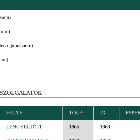
zium)
zium)
zterci gimnázium)
ium)
 SZOLGÁLATOK
HELYE
TÓL
IG
ESPE
CSÖKKENŐ
RENDEZÉS
LENGYELTÓTI
1865
1868