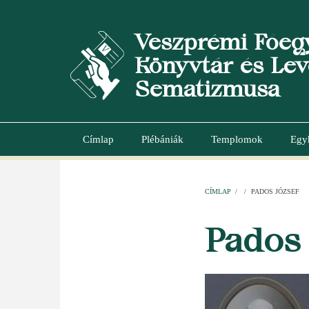
Ugrás
a
Veszprémi Főeg
tartalomra
Könyvtár és Lev
Sematizmusa
Címlap
Plébániák
Templomok
Egy
Main
navigation
CÍMLAP
/
/
PADOS JÓZSEF
MORZSA
Pados 