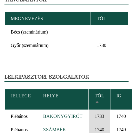
MEGNEVEZÉS
TÓL
Bécs (szeminárium)
Győr (szeminárium)
1730
LELKIPÁSZTORI SZOLGÁLATOK
JELLEGE
HELYE
TÓL
IG
CSÖKKENŐ
RENDEZÉS
Plébános
BAKONYGYIRÓT
1733
1740
Plébános
ZSÁMBÉK
1740
1749