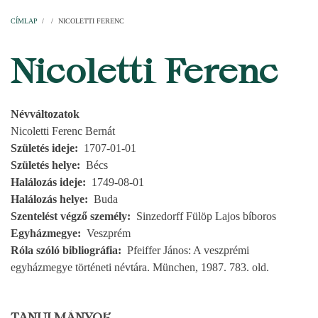
Címlap
Plébániák
Templomok
Egyházi személyek
Esperesi kerületek
Főesperességek
Székeskáptalan
CÍMLAP
/
/
NICOLETTI FERENC
MORZSA
Nicoletti Ferenc
Névváltozatok
Nicoletti Ferenc Bernát
Születés ideje
1707-01-01
Születés helye
Bécs
Halálozás ideje
1749-08-01
Halálozás helye
Buda
Szentelést végző személy
Sinzedorff Fülöp Lajos bíboros
Egyházmegye
Veszprém
Róla szóló bibliográfia
Pfeiffer János: A veszprémi
egyházmegye történeti névtára. München, 1987. 783. old.
TANULMÁNYOK