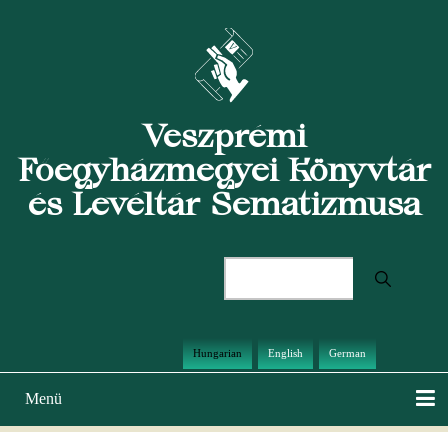
Ugrás
a
tartalomra
Veszprémi
Főegyházmegyei Könyvtár
és Levéltár Sematizmusa
Keresés
Hungarian
English
German
Menü
Main
navigation