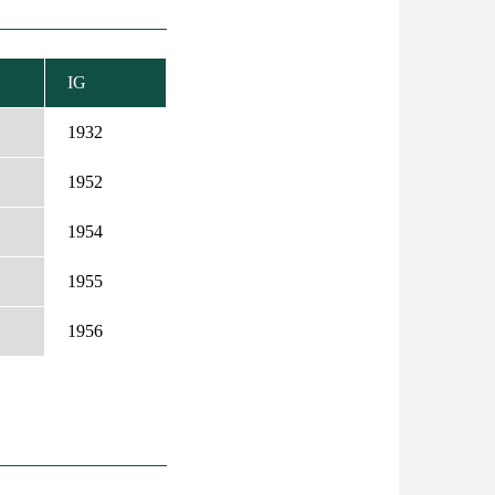
IG
KKENŐ
DEZÉS
1932
1952
1954
1955
1956