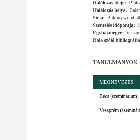
Halálozás ideje
1956-
Halálozás helye
Bala
Sírja
Bakonyszombat
Szentelés időpontja
1
Egyházmegye
Veszp
Róla szóló bibliográfia
TANULMÁNYOK
MEGNEVEZÉS
Bécs (szeminárium)
Veszprém (szeminár