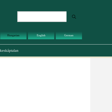
Keresés
Hungarian
English
German
keskáptalan