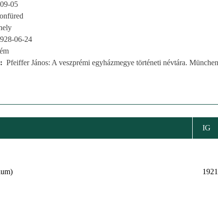
09-05
tonfüred
hely
928-06-24
rém
Pfeiffer János: A veszprémi egyházmegye történeti névtára. München
IG
ium)
1921