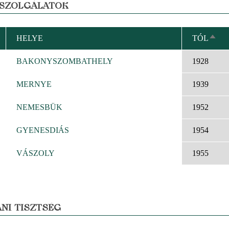
 SZOLGÁLATOK
HELYE
TÓL
CSÖ
REN
BAKONYSZOMBATHELY
1928
MERNYE
1939
NEMESBÜK
1952
GYENESDIÁS
1954
VÁSZOLY
1955
NI TISZTSÉG