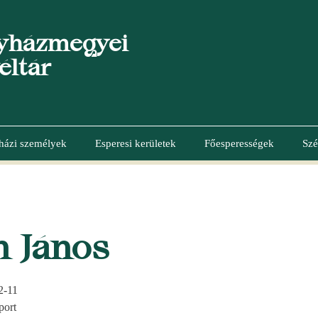
yházmegyei
éltár
házi személyek
Esperesi kerületek
Főesperességek
Szé
 János
2-11
port