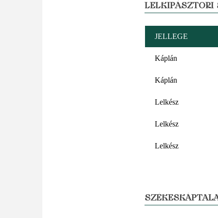
LELKIPÁSZTORI
JELLEGE
Káplán
Káplán
Lelkész
Lelkész
Lelkész
SZÉKESKÁPTALA