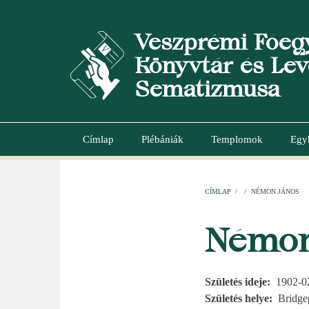
Ugrás
a
Veszprémi Főeg
tartalomra
Könyvtár és Lev
Sematizmusa
Címlap
Plébániák
Templomok
Egy
Main
navigation
CÍMLAP
/
/
NÉMON JÁNOS
MORZSA
Némon
Születés ideje
1902-0
Születés helye
Bridge