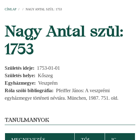
Címlap
Plébániák
Templomok
Egyházi személyek
Esperesi kerületek
Főesperességek
Székeskáptalan
CÍMLAP
/
/
NAGY ANTAL SZÜL: 1753
MORZSA
Nagy Antal szül:
1753
Születés ideje
1753-01-01
Születés helye
Kőszeg
Egyházmegye
Veszprém
Róla szóló bibliográfia
Pfeiffer János: A veszprémi
egyházmegye történeti névtára. München, 1987. 751. old.
TANULMÁNYOK
MEGNEVEZÉS
TÓL
IG