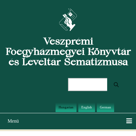
Ugrás
a
tartalomra
Veszprémi
Főegyházmegyei Könyvtár
és Levéltár Sematizmusa
Keresés
Hungarian
English
German
Menü
Main
navigation