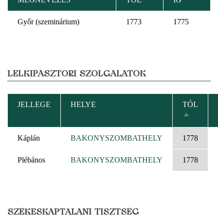
Győr (szeminárium)
1773
1775
LELKIPÁSZTORI SZOLGÁLATOK
JELLEGE
HELYE
TÓL
CSÖKKE
RENDEZ
Káplán
BAKONYSZOMBATHELY
1778
Plébános
BAKONYSZOMBATHELY
1778
SZÉKESKÁPTALANI TISZTSÉG