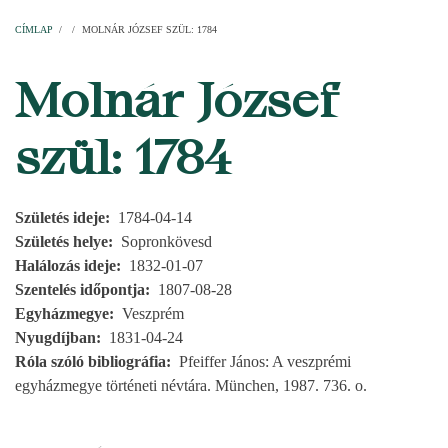
Címlap
Plébániák
Templomok
Egyházi személyek
Esperesi kerületek
Főesperességek
Székeskáptalan
CÍMLAP
/
/
MOLNÁR JÓZSEF SZÜL: 1784
MORZSA
Molnár József
szül: 1784
Születés ideje
1784-04-14
Születés helye
Sopronkövesd
Halálozás ideje
1832-01-07
Szentelés időpontja
1807-08-28
Egyházmegye
Veszprém
Nyugdíjban
1831-04-24
Róla szóló bibliográfia
Pfeiffer János: A veszprémi
egyházmegye történeti névtára. München, 1987. 736. o.