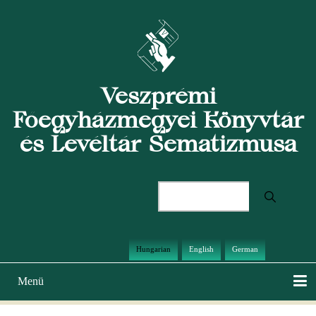
Ugrás
a
tartalomra
Veszprémi
Főegyházmegyei Könyvtár
és Levéltár Sematizmusa
Keresés
Hungarian
English
German
Menü
Main
navigation