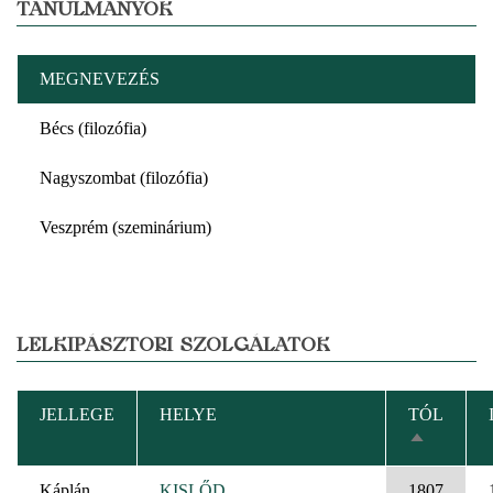
TANULMÁNYOK
MEGNEVEZÉS
Bécs (filozófia)
Nagyszombat (filozófia)
Veszprém (szeminárium)
LELKIPÁSZTORI SZOLGÁLATOK
JELLEGE
HELYE
TÓL
CSÖKKE
RENDEZÉ
Káplán
KISLŐD
1807