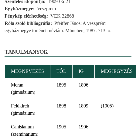
Szentelés időpontja
1909-06-21
Egyházmegye
Veszprém
Fénykép elérhetőség
VEK 32868
Róla szóló bibliográfia
Pfeiffer János: A veszprémi
egyházmegye történeti névtára. München, 1987. 713. o.
TANULMÁNYOK
MEGNEVEZÉS
TÓL
IG
MEGJEGYZÉS
Meran
1895
1896
(gimnázium)
Feldkirch
1898
1899
(1905)
(gimnázium)
Canisianum
1905
1906
(szeminárium)