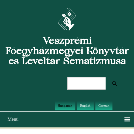
Ugrás
a
tartalomra
Veszprémi
Főegyházmegyei Könyvtár
és Levéltár Sematizmusa
Keresés
Hungarian
English
German
Menü
Main
navigation