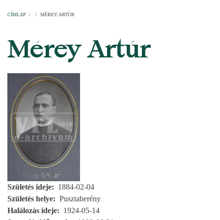
Címlap
Plébániák
Templomok
Egyházi személyek
Esperesi kerületek
Főesperességek
Székeskáptalan
CÍMLAP
/
/
MÉREY ARTÚR
MORZSA
Mérey Artúr
Születés ideje
1884-02-04
Születés helye
Pusztaberény
Halálozás ideje
1924-05-14