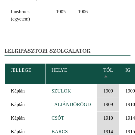
Innsbruck
1905
1906
(egyetem)
LELKIPÁSZTORI SZOLGÁLATOK
JELLEGE
HELYE
TÓL
IG
CSÖKKENŐ
RENDEZÉS
Káplán
SZULOK
1909
1909
Káplán
TALIÁNDÖRÖGD
1909
1910
Káplán
CSÓT
1910
1914
Káplán
BARCS
1914
1915