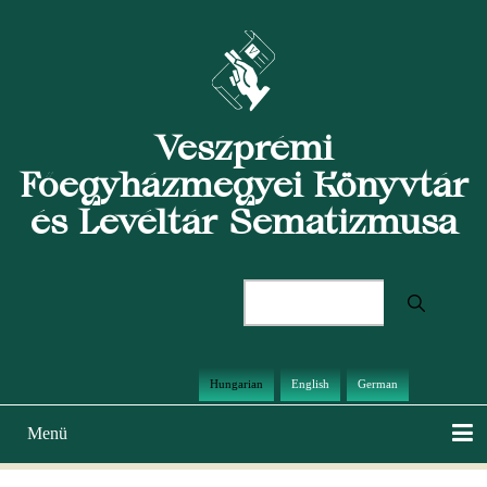
Ugrás
a
tartalomra
Veszprémi
Főegyházmegyei Könyvtár
és Levéltár Sematizmusa
Keresés
Hungarian
English
German
Menü
Main
navigation