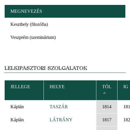
MEGNEVEZÉS
Keszthely (filozófia)
Veszprém (szeminárium)
LELKIPÁSZTORI SZOLGÁLATOK
JELLEGE
HELYE
TÓL
IG
CSÖKKENŐ
RENDEZÉS
Káplán
TASZÁR
1814
18
Káplán
LÁTRÁNY
1817
18