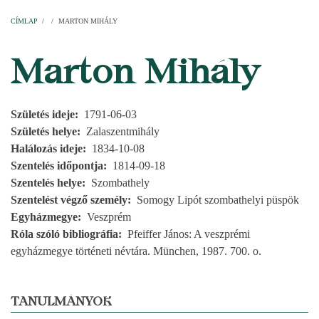
Címlap
Plébániák
Templomok
Egyházi személyek
Esperesi kerületek
Főesperességek
Székeskáptalan
CÍMLAP
/
/
MARTON MIHÁLY
MORZSA
Marton Mihály
Születés ideje
1791-06-03
Születés helye
Zalaszentmihály
Halálozás ideje
1834-10-08
Szentelés időpontja
1814-09-18
Szentelés helye
Szombathely
Szentelést végző személy
Somogy Lipót szombathelyi püspök
Egyházmegye
Veszprém
Róla szóló bibliográfia
Pfeiffer János: A veszprémi
egyházmegye történeti névtára. München, 1987. 700. o.
TANULMÁNYOK