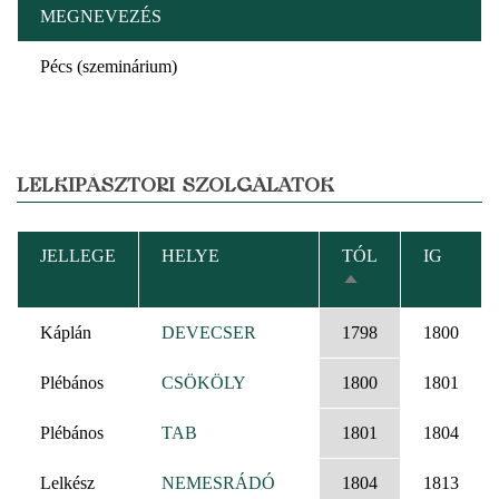
MEGNEVEZÉS
Pécs (szeminárium)
LELKIPÁSZTORI SZOLGÁLATOK
JELLEGE
HELYE
TÓL
IG
CSÖKKENŐ
RENDEZÉS
Káplán
DEVECSER
1798
1800
Plébános
CSÖKÖLY
1800
1801
Plébános
TAB
1801
1804
Lelkész
NEMESRÁDÓ
1804
1813