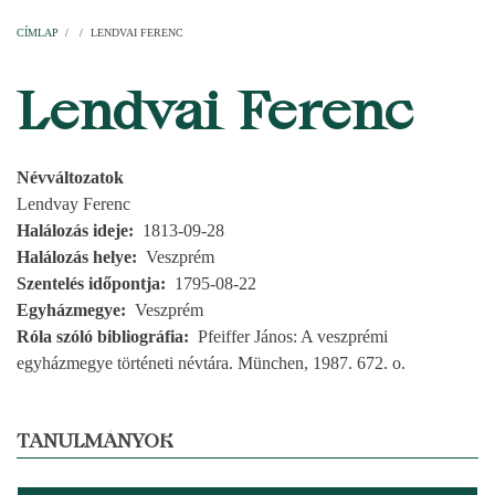
Címlap
Plébániák
Templomok
Egyházi személyek
Esperesi kerületek
Főesperességek
Székeskáptalan
CÍMLAP
/
/
LENDVAI FERENC
MORZSA
Lendvai Ferenc
Névváltozatok
Lendvay Ferenc
Halálozás ideje
1813-09-28
Halálozás helye
Veszprém
Szentelés időpontja
1795-08-22
Egyházmegye
Veszprém
Róla szóló bibliográfia
Pfeiffer János: A veszprémi
egyházmegye történeti névtára. München, 1987. 672. o.
TANULMÁNYOK