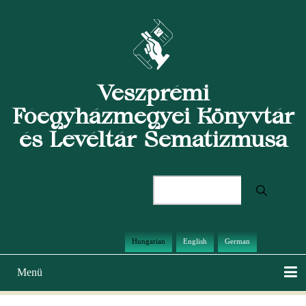
Ugrás
a
tartalomra
Veszprémi
Főegyházmegyei Könyvtár
és Levéltár Sematizmusa
Keresés
Hungarian
English
German
Menü
Main
navigation