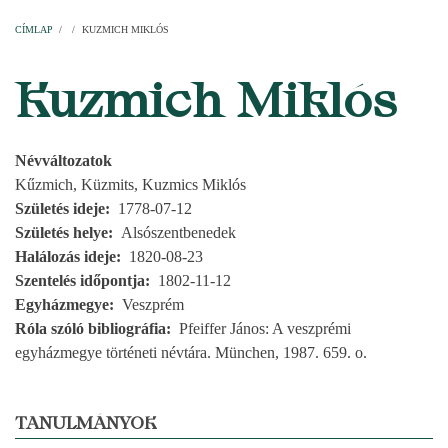
Címlap
Plébániák
Templomok
Egyházi személyek
Esperesi kerületek
Főesperességek
Székeskáptalan
CÍMLAP
/
/
KUZMICH MIKLÓS
MORZSA
Kuzmich Miklós
Névváltozatok
Kűzmich, Küzmits, Kuzmics Miklós
Születés ideje
1778-07-12
Születés helye
Alsószentbenedek
Halálozás ideje
1820-08-23
Szentelés időpontja
1802-11-12
Egyházmegye
Veszprém
Róla szóló bibliográfia
Pfeiffer János: A veszprémi
egyházmegye történeti névtára. München, 1987. 659. o.
TANULMÁNYOK