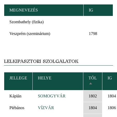
MEGNEVEZÉS
IG
Szombathely (fizika)
Veszprém (szeminárium)
1798
LELKIPÁSZTORI SZOLGÁLATOK
JELLEGE
HELYE
TÓL
IG
CSÖKKENŐ
RENDEZÉS
Káplán
SOMOGYVÁR
1802
1804
Plébános
VÍZVÁR
1804
1806