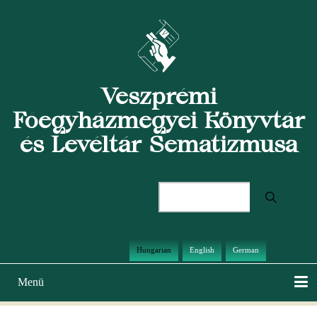
Ugrás
a
tartalomra
Veszprémi
Főegyházmegyei Könyvtár
és Levéltár Sematizmusa
Keresés
Hungarian
English
German
Menü
Main
navigation