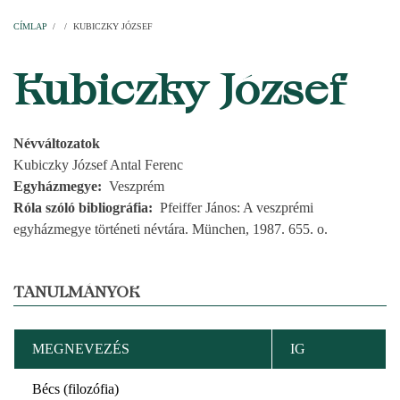
Címlap
Plébániák
Templomok
Egyházi személyek
Esperesi kerületek
Főesperességek
Székeskáptalan
CÍMLAP
/
/
KUBICZKY JÓZSEF
MORZSA
Kubiczky József
Névváltozatok
Kubiczky József Antal Ferenc
Egyházmegye
Veszprém
Róla szóló bibliográfia
Pfeiffer János: A veszprémi
egyházmegye történeti névtára. München, 1987. 655. o.
TANULMÁNYOK
MEGNEVEZÉS
IG
Bécs (filozófia)