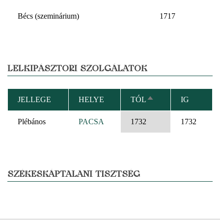
Bécs (szeminárium)
1717
LELKIPÁSZTORI SZOLGÁLATOK
JELLEGE
HELYE
TÓL
IG
CSÖKKENŐ
RENDEZÉS
Plébános
PACSA
1732
1732
SZÉKESKÁPTALANI TISZTSÉG