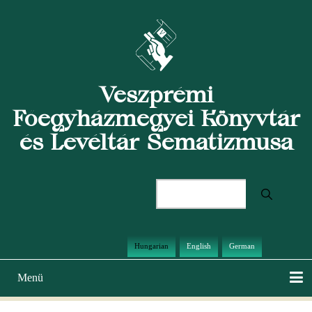
Ugrás
a
tartalomra
Veszprémi
Főegyházmegyei Könyvtár
és Levéltár Sematizmusa
Keresés
Hungarian
English
German
Menü
Main
navigation