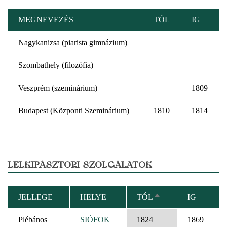
MEGNEVEZÉS
TÓL
IG
Nagykanizsa (piarista gimnázium)
Szombathely (filozófia)
Veszprém (szeminárium)
1809
Budapest (Központi Szeminárium)
1810
1814
LELKIPÁSZTORI SZOLGÁLATOK
JELLEGE
HELYE
TÓL
IG
CSÖKKENŐ
RENDEZÉS
Plébános
SIÓFOK
1824
1869