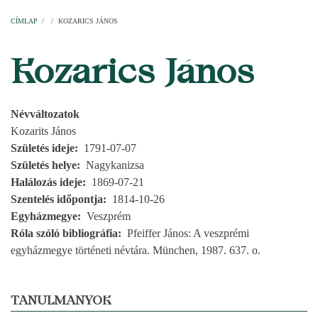
Címlap
Plébániák
Templomok
Egyházi személyek
Esperesi kerületek
Főesperességek
Székeskáptalan
CÍMLAP
/
/
KOZARICS JÁNOS
MORZSA
Kozarics János
Névváltozatok
Kozarits János
Születés ideje
1791-07-07
Születés helye
Nagykanizsa
Halálozás ideje
1869-07-21
Szentelés időpontja
1814-10-26
Egyházmegye
Veszprém
Róla szóló bibliográfia
Pfeiffer János: A veszprémi
egyházmegye történeti névtára. München, 1987. 637. o.
TANULMÁNYOK