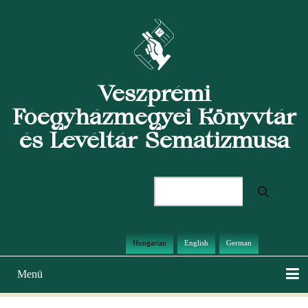
Ugrás
a
tartalomra
Veszprémi
Főegyházmegyei Könyvtár
és Levéltár Sematizmusa
Keresés
Hungarian
English
German
Menü
Main
navigation