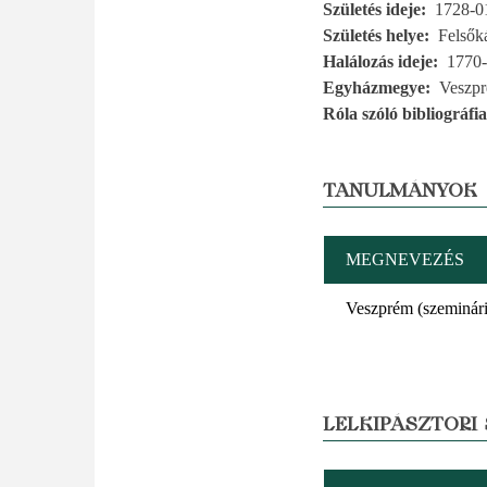
Születés ideje
1728-0
Születés helye
Felsők
Halálozás ideje
1770-
Egyházmegye
Veszp
Róla szóló bibliográfia
TANULMÁNYOK
MEGNEVEZÉS
Veszprém (szeminár
LELKIPÁSZTORI