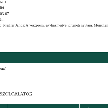
1-01
áld
03-07
rém
Pfeiffer János: A veszprémi egyházmegye történeti névtára. München
ium)
 SZOLGÁLATOK