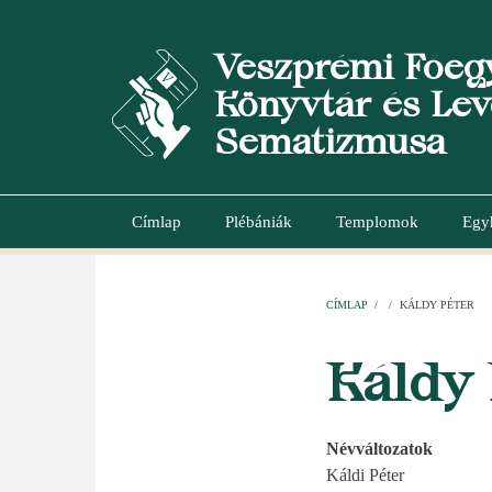
Ugrás
a
Veszprémi Főeg
tartalomra
Könyvtár és Lev
Sematizmusa
Címlap
Plébániák
Templomok
Egy
Main
navigation
CÍMLAP
/
/
KÁLDY PÉTER
MORZSA
Káldy 
Névváltozatok
Káldi Péter