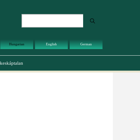
Keresés
Hungarian
English
German
keskáptalan