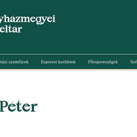
yházmegyei
éltár
házi személyek
Esperesi kerületek
Főesperességek
Szé
Péter