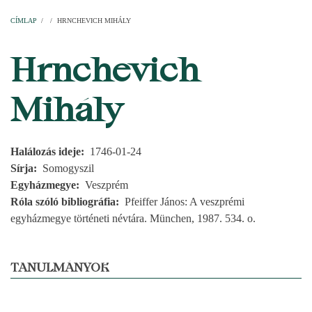
Címlap
Plébániák
Templomok
Egyházi személyek
Esperesi kerületek
Főesperességek
Székeskáptalan
CÍMLAP
/
/
HRNCHEVICH MIHÁLY
MORZSA
Hrnchevich
Mihály
Halálozás ideje
1746-01-24
Sírja
Somogyszil
Egyházmegye
Veszprém
Róla szóló bibliográfia
Pfeiffer János: A veszprémi
egyházmegye történeti névtára. München, 1987. 534. o.
TANULMÁNYOK