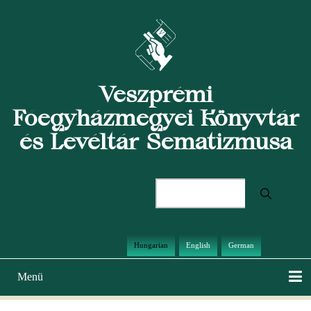
Ugrás
a
tartalomra
Veszprémi
Főegyházmegyei Könyvtár
és Levéltár Sematizmusa
Keresés
Hungarian
English
German
Menü
Main
navigation