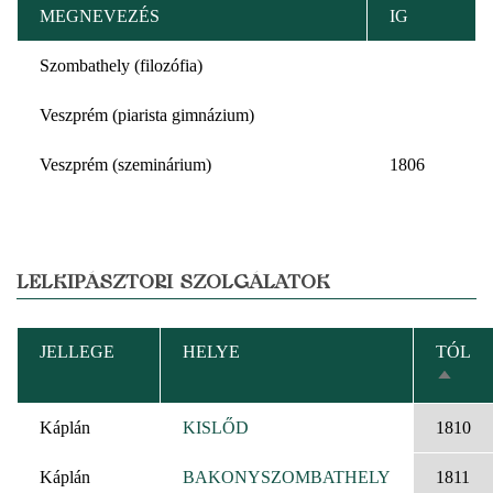
MEGNEVEZÉS
IG
Szombathely (filozófia)
Veszprém (piarista gimnázium)
Veszprém (szeminárium)
1806
LELKIPÁSZTORI SZOLGÁLATOK
JELLEGE
HELYE
TÓL
CSÖK
REND
Káplán
KISLŐD
1810
Káplán
BAKONYSZOMBATHELY
1811