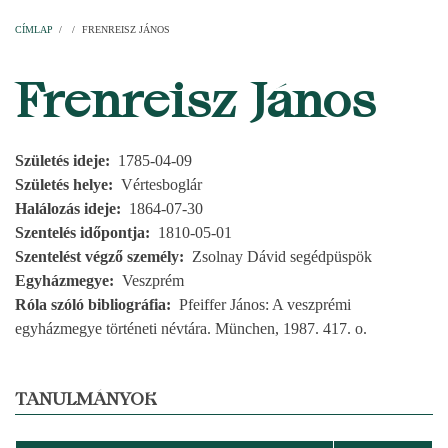
Címlap
Plébániák
Templomok
Egyházi személyek
Esperesi kerületek
Főesperességek
Székeskáptalan
CÍMLAP
/
/
FRENREISZ JÁNOS
MORZSA
Frenreisz János
Születés ideje
1785-04-09
Születés helye
Vértesboglár
Halálozás ideje
1864-07-30
Szentelés időpontja
1810-05-01
Szentelést végző személy
Zsolnay Dávid segédpüspök
Egyházmegye
Veszprém
Róla szóló bibliográfia
Pfeiffer János: A veszprémi
egyházmegye történeti névtára. München, 1987. 417. o.
TANULMÁNYOK