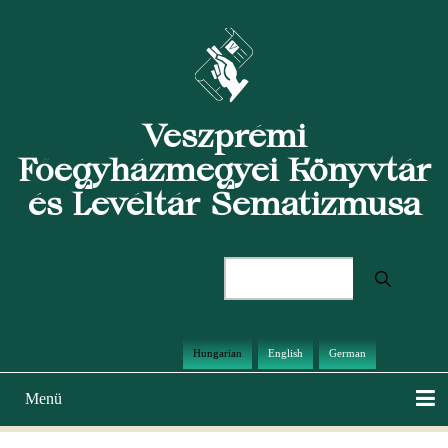
Ugrás
a
tartalomra
Veszprémi
Főegyházmegyei Könyvtár
és Levéltár Sematizmusa
Keresés
Hungarian
English
German
Menü
Main
navigation