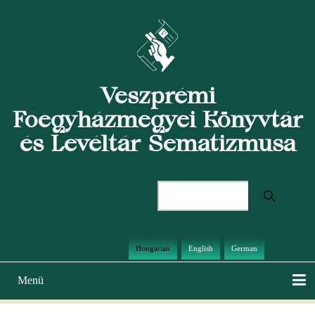
Ugrás
a
tartalomra
Veszprémi
Főegyházmegyei Könyvtár
és Levéltár Sematizmusa
Keresés
Hungarian
English
German
Menü
Main
navigation