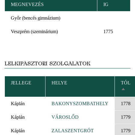
MEGNEVEZÉS
IG
Győr (bencés gimnázium)
Veszprém (szeminárium)
1775
LELKIPÁSZTORI SZOLGÁLATOK
JELLEGE
HELYE
TÓL
CSÖK
REND
Káplán
BAKONYSZOMBATHELY
1778
Káplán
VÁROSLŐD
1779
Káplán
ZALASZENTGRÓT
1779