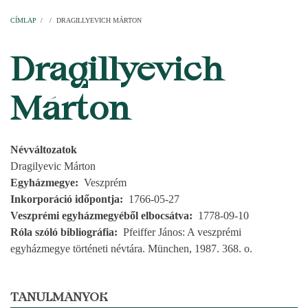
Címlap
Plébániák
Templomok
Egyházi személyek
Esperesi kerületek
Főesperességek
Székeskáptalan
CÍMLAP
/
/
DRAGILLYEVICH MÁRTON
MORZSA
Dragillyevich
Márton
Névváltozatok
Dragilyevic Márton
Egyházmegye
Veszprém
Inkorporáció időpontja
1766-05-27
Veszprémi egyházmegyéből elbocsátva
1778-09-10
Róla szóló bibliográfia
Pfeiffer János: A veszprémi
egyházmegye történeti névtára. München, 1987. 368. o.
TANULMÁNYOK