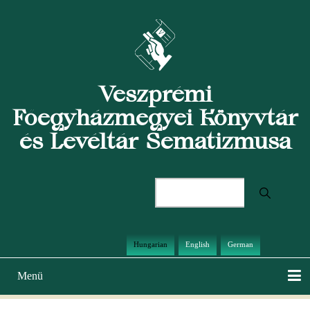
Ugrás
a
tartalomra
Veszprémi
Főegyházmegyei Könyvtár
és Levéltár Sematizmusa
Keresés
Hungarian
English
German
Menü
Main
navigation