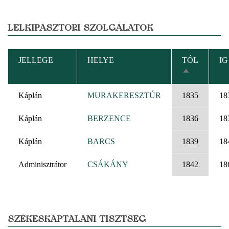
LELKIPÁSZTORI SZOLGÁLATOK
JELLEGE
HELYE
TÓL
IG
CSÖKKENŐ
RENDEZÉS
Káplán
MURAKERESZTÚR
1835
18
Káplán
BERZENCE
1836
18
Káplán
BARCS
1839
18
Adminisztrátor
CSÁKÁNY
1842
18
SZÉKESKÁPTALANI TISZTSÉG