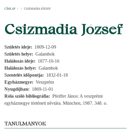
Címlap
Plébániák
Templomok
Egyházi személyek
Esperesi kerületek
Főesperességek
Székeskáptalan
CÍMLAP
/
/
CSIZMADIA JÓZSEF
MORZSA
Csizmadia József
Születés ideje
1809-12-09
Születés helye
Galambok
Halálozás ideje
1877-10-16
Halálozás helye
Galambok
Szentelés időpontja
1832-01-18
Egyházmegye
Veszprém
Nyugdíjban
1869-11-01
Róla szóló bibliográfia
Pfeiffer János: A veszprémi
egyházmegye történeti névtára. München, 1987. 348. o.
TANULMÁNYOK