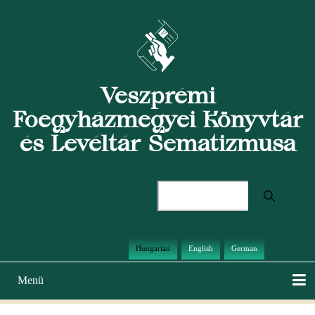
Ugrás
a
tartalomra
Veszprémi
Főegyházmegyei Könyvtár
és Levéltár Sematizmusa
Keresés
Hungarian
English
German
Menü
Main
navigation