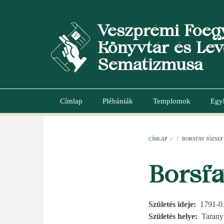
Ugrás
a
Veszprémi Főeg
tartalomra
Könyvtár és Lev
Sematizmusa
Címlap
Plébániák
Templomok
Egy
Main
navigation
CÍMLAP
/
/
BORSFAY JÓZSEF
MORZSA
Borsfa
Születés ideje
1791-0
Születés helye
Tarany