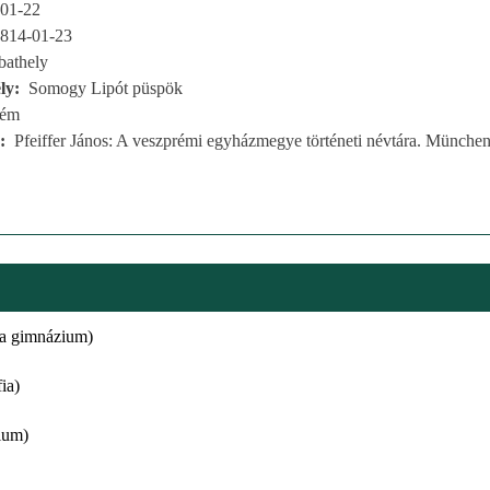
01-22
814-01-23
athely
ly
Somogy Lipót püspök
rém
Pfeiffer János: A veszprémi egyházmegye történeti névtára. München
ta gimnázium)
ia)
ium)