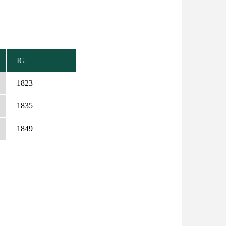
IG
1823
1835
1849