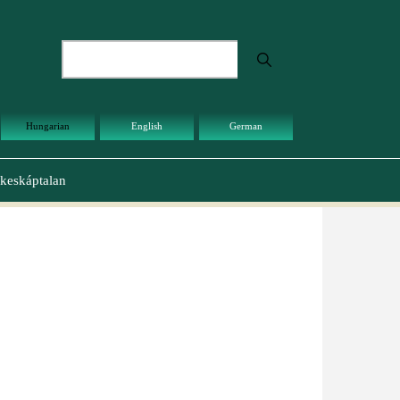
Keresés
Hungarian
English
German
keskáptalan