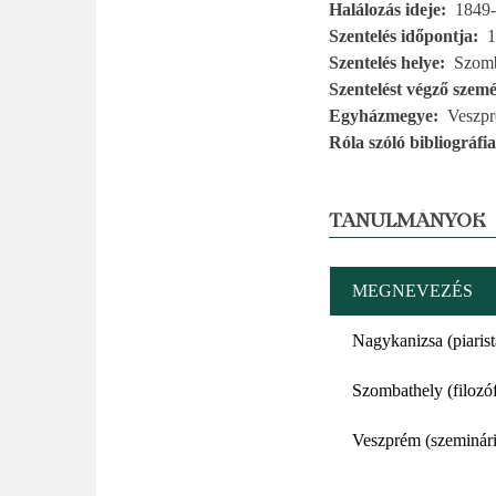
Halálozás ideje
1849-
Szentelés időpontja
1
Szentelés helye
Szomb
Szentelést végző szemé
Egyházmegye
Veszp
Róla szóló bibliográfia
TANULMÁNYOK
MEGNEVEZÉS
Nagykanizsa (piaris
Szombathely (filozóf
Veszprém (szeminár