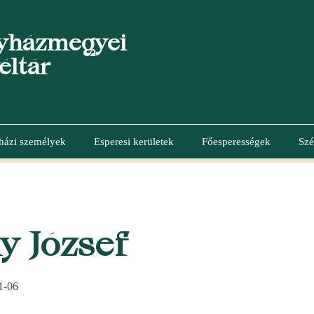
yházmegyei
éltár
házi személyek
Esperesi kerületek
Főesperességek
Szé
y József
1-06