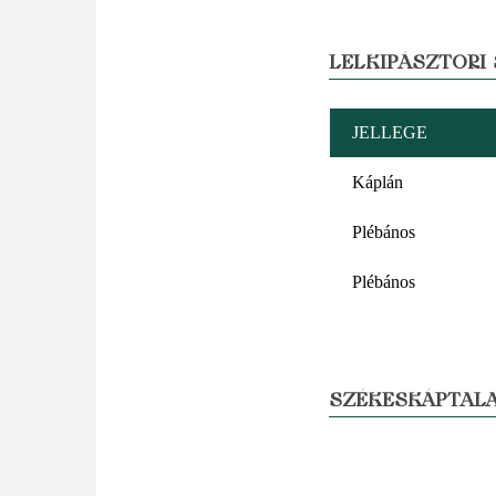
LELKIPÁSZTORI
JELLEGE
Káplán
Plébános
Plébános
SZÉKESKÁPTALA