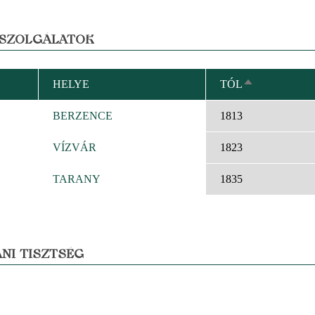
 SZOLGÁLATOK
HELYE
TÓL
CSÖKKENŐ
RENDEZÉS
BERZENCE
1813
VÍZVÁR
1823
TARANY
1835
NI TISZTSÉG