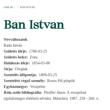
Címlap
Plébániák
Templomok
Egyházi személyek
Esperesi kerületek
Főesperességek
Székeskáptalan
CÍMLAP
/
/
BÁN ISTVÁN
MORZSA
Bán István
Névváltozatok
Baán István
Születés ideje
1786-03-25
Születés helye
Zsira
Halálozás ideje
1854-03-08
Sírja
Öreglak
Szentelés időpontja
1809-03-25
Szentelést végző személy
Rosos Pál püspök
Egyházmegye
Veszprém
Róla szóló bibliográfia
Pfeiffer János: A veszprémi
egyházmegye történeti névtára. München, 1987. 259 - 260. o.