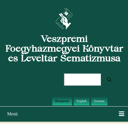
Ugrás
a
tartalomra
Veszprémi
Főegyházmegyei Könyvtár
és Levéltár Sematizmusa
Keresés
Hungarian
English
German
Menü
Main
navigation