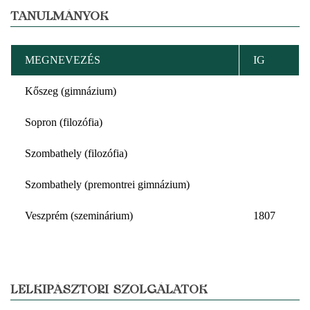
TANULMÁNYOK
MEGNEVEZÉS
IG
Kőszeg (gimnázium)
Sopron (filozófia)
Szombathely (filozófia)
Szombathely (premontrei gimnázium)
Veszprém (szeminárium)
1807
LELKIPÁSZTORI SZOLGÁLATOK