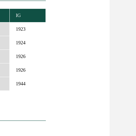
IG
ENŐ
ZÉS
1923
1924
1926
1926
1944