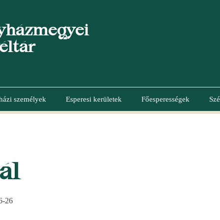
yházmegyei
éltár
házi személyek
Esperesi kerületek
Főesperességek
Szé
ál
6-26