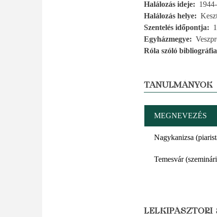
Halálozás ideje
1944-
Halálozás helye
Kesz
Szentelés időpontja
1
Egyházmegye
Veszp
Róla szóló bibliográfia
TANULMÁNYOK
MEGNEVEZÉS
Nagykanizsa (piaris
Temesvár (szeminár
LELKIPÁSZTORI