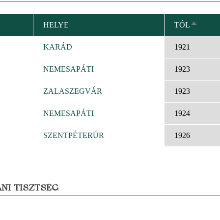
HELYE
TÓL
CSÖKK
RENDE
KARÁD
1921
NEMESAPÁTI
1923
ZALASZEGVÁR
1923
NEMESAPÁTI
1924
SZENTPÉTERÚR
1926
NI TISZTSÉG