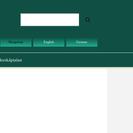
Keresés
Hungarian
English
German
keskáptalan