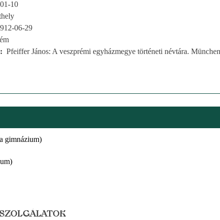
01-10
thely
912-06-29
rém
Pfeiffer János: A veszprémi egyházmegye történeti névtára. München
ta gimnázium)
ium)
 SZOLGÁLATOK