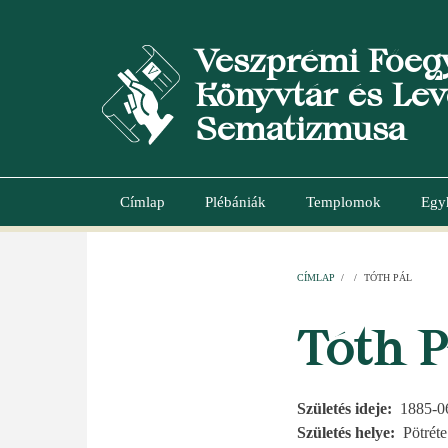
Ugrás
a
Veszprémi Főeg
tartalomra
Könyvtár és Lev
Sematizmusa
Címlap
Plébániák
Templomok
Egy
Main
navigation
CÍMLAP
/
/
TÓTH PÁL
MORZSA
Tóth P
Születés ideje
1885-0
Születés helye
Pötréte