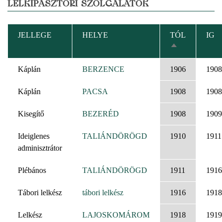
LELKIPÁSZTORI SZOLGÁLATOK
JELLEGE
HELYE
TÓL
IG
CSÖKKENŐ
RENDEZÉS
Káplán
BERZENCE
1906
1908
Káplán
PACSA
1908
1908
Kisegítő
BEZERÉD
1908
1909
Ideiglenes
TALIÁNDÖRÖGD
1910
1911
adminisztrátor
Plébános
TALIÁNDÖRÖGD
1911
1916
Tábori lelkész
tábori lelkész
1916
1918
Lelkész
LAJOSKOMÁROM
1918
1919