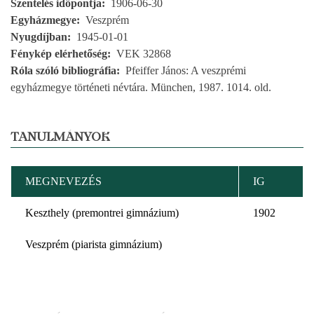
Szentelés időpontja
1906-06-30
Egyházmegye
Veszprém
Nyugdíjban
1945-01-01
Fénykép elérhetőség
VEK 32868
Róla szóló bibliográfia
Pfeiffer János: A veszprémi
egyházmegye történeti névtára. München, 1987. 1014. old.
TANULMÁNYOK
MEGNEVEZÉS
IG
Keszthely (premontrei gimnázium)
1902
Veszprém (piarista gimnázium)