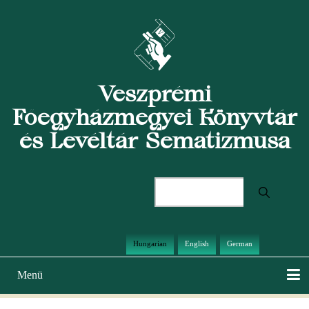
Ugrás
a
tartalomra
Veszprémi
Főegyházmegyei Könyvtár
és Levéltár Sematizmusa
Keresés
Hungarian
English
German
Menü
Main
navigation