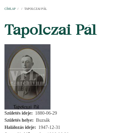
Címlap
Plébániák
Templomok
Egyházi személyek
Esperesi kerületek
Főesperességek
Székeskáptalan
CÍMLAP
/
/
TAPOLCZAI PÁL
MORZSA
Tapolczai Pál
Születés ideje
1880-06-29
Születés helye
Buzsák
Halálozás ideje
1947-12-31