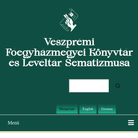
Ugrás
a
tartalomra
Veszprémi
Főegyházmegyei Könyvtár
és Levéltár Sematizmusa
Keresés
Hungarian
English
German
Menü
Main
navigation