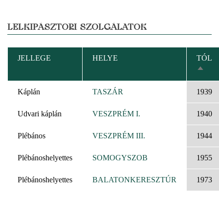
LELKIPÁSZTORI SZOLGÁLATOK
JELLEGE
HELYE
TÓL
CSÖK
REND
Káplán
TASZÁR
1939
Udvari káplán
VESZPRÉM I.
1940
Plébános
VESZPRÉM III.
1944
Plébánoshelyettes
SOMOGYSZOB
1955
Plébánoshelyettes
BALATONKERESZTÚR
1973