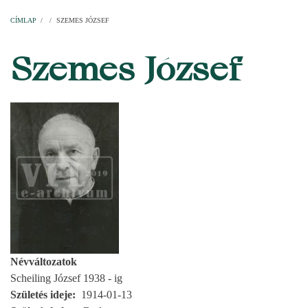
Címlap
Plébániák
Templomok
Egyházi személyek
Esperesi kerületek
Főesperességek
Székeskáptalan
CÍMLAP
/
/
SZEMES JÓZSEF
MORZSA
Szemes József
Névváltozatok
Scheiling József 1938 - ig
Születés ideje
1914-01-13