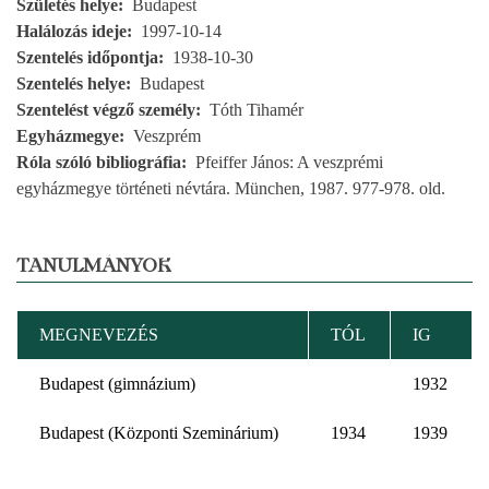
Születés helye
Budapest
Halálozás ideje
1997-10-14
Szentelés időpontja
1938-10-30
Szentelés helye
Budapest
Szentelést végző személy
Tóth Tihamér
Egyházmegye
Veszprém
Róla szóló bibliográfia
Pfeiffer János: A veszprémi
egyházmegye történeti névtára. München, 1987. 977-978. old.
TANULMÁNYOK
MEGNEVEZÉS
TÓL
IG
Budapest (gimnázium)
1932
Budapest (Központi Szeminárium)
1934
1939