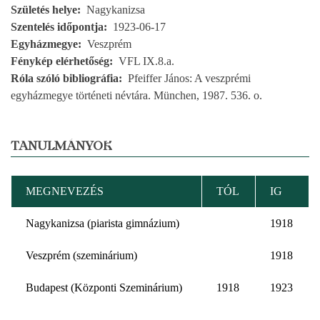
Születés helye
Nagykanizsa
Szentelés időpontja
1923-06-17
Egyházmegye
Veszprém
Fénykép elérhetőség
VFL IX.8.a.
Róla szóló bibliográfia
Pfeiffer János: A veszprémi
egyházmegye történeti névtára. München, 1987. 536. o.
TANULMÁNYOK
MEGNEVEZÉS
TÓL
IG
Nagykanizsa (piarista gimnázium)
1918
Veszprém (szeminárium)
1918
Budapest (Központi Szeminárium)
1918
1923