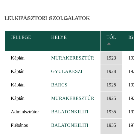
LELKIPÁSZTORI SZOLGÁLATOK
JELLEGE
HELYE
TÓL
IG
CSÖKKENŐ
RENDEZÉS
Káplán
MURAKERESZTÚR
1923
19
Káplán
GYULAKESZI
1924
19
Káplán
BARCS
1925
19
Káplán
MURAKERESZTÚR
1925
19
Adminisztrátor
BALATONKILITI
1935
19
Plébános
BALATONKILITI
1935
19