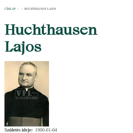
Címlap
Plébániák
Templomok
Egyházi személyek
Esperesi kerületek
Főesperességek
Székeskáptalan
CÍMLAP
/
/
HUCHTHAUSEN LAJOS
MORZSA
Huchthausen
Lajos
Születés ideje
1900-01-04