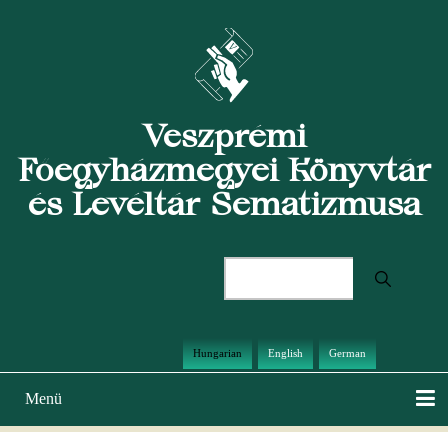
Ugrás
a
tartalomra
Veszprémi
Főegyházmegyei Könyvtár
és Levéltár Sematizmusa
Keresés
Hungarian
English
German
Menü
Main
navigation