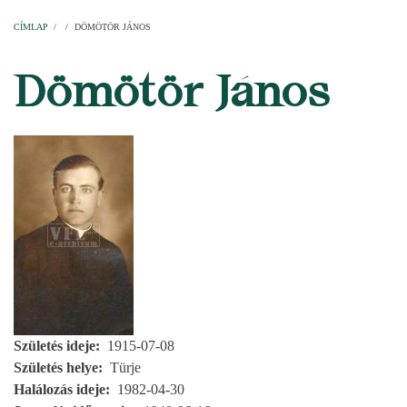
Címlap
Plébániák
Templomok
Egyházi személyek
Esperesi kerületek
Főesperességek
Székeskáptalan
CÍMLAP
/
/
DÖMÖTÖR JÁNOS
MORZSA
Dömötör János
Születés ideje
1915-07-08
Születés helye
Türje
Halálozás ideje
1982-04-30