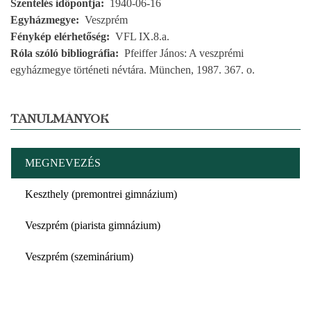
Szentelés időpontja
1940-06-16
Egyházmegye
Veszprém
Fénykép elérhetőség
VFL IX.8.a.
Róla szóló bibliográfia
Pfeiffer János: A veszprémi
egyházmegye történeti névtára. München, 1987. 367. o.
TANULMÁNYOK
MEGNEVEZÉS
Keszthely (premontrei gimnázium)
Veszprém (piarista gimnázium)
Veszprém (szeminárium)