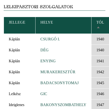
LELKIPÁSZTORI SZOLGÁLATOK
JELLEGE
HELYE
TÓL
CSÖK
REND
Káplán
CSURGÓ I.
1940
Káplán
DÉG
1940
Káplán
ENYING
1941
Káplán
MURAKERESZTÚR
1942
Káplán
BADACSONYTOMAJ
1945
Lelkész
GIC
1946
Ideiglenes
BAKONYSZOMBATHELY
1947