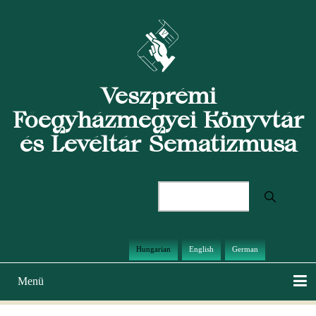
Ugrás
a
tartalomra
Veszprémi
Főegyházmegyei Könyvtár
és Levéltár Sematizmusa
Keresés
Hungarian
English
German
Menü
Main
navigation