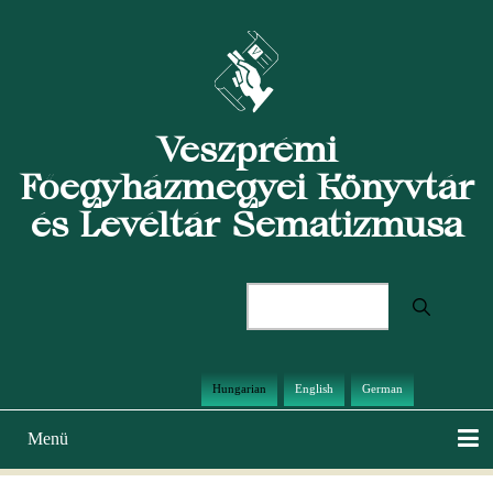
Ugrás
a
tartalomra
Veszprémi
Főegyházmegyei Könyvtár
és Levéltár Sematizmusa
Keresés
Hungarian
English
German
Menü
Main
navigation