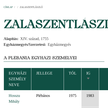
Címlap
Plébániák
Templomok
Egyházi személyek
Esperesi kerületek
Főesperességek
Székeskáptalan
CÍMLAP
/
/
ZALASZENTLÁSZLÓ
MORZSA
ZALASZENTLÁSZ
Alapítás
XIV. század, 1755
Egyházmegyés/Szerzetesi
Egyházmegyés
A PLÉBÁNIA EGYHÁZI SZEMÉLYEI
EGYHÁZI
JELLEGE
TÓL
IG
SZEMÉLY
NÖVEKVŐ
NEVE
RENDEZÉS
Hosszu
Plébános
1975
1983
Mihály