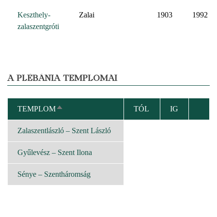
Keszthely-
Zalai
1903
1992
zalaszentgróti
A PLÉBÁNIA TEMPLOMAI
TEMPLOM
TÓL
IG
CSÖKKENŐ
RENDEZÉS
Zalaszentlászló – Szent László
Gyűlevész – Szent Ilona
Sénye – Szentháromság