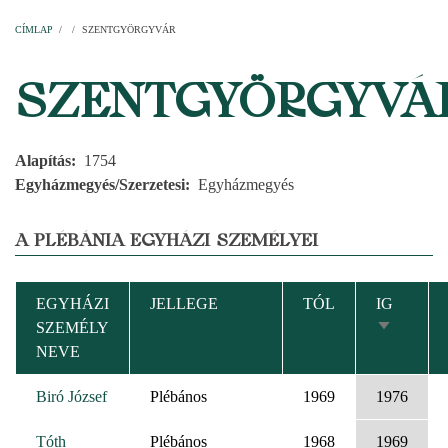
Címlap
Plébániák
Templomok
Egyházi személyek
Esperesi kerületek
Főesperességek
Székeskáptalan
CÍMLAP
/
/
SZENTGYÖRGYVÁR
MORZSA
SZENTGYÖRGYVÁ
Alapítás
1754
Egyházmegyés/Szerzetesi
Egyházmegyés
A PLÉBÁNIA EGYHÁZI SZEMÉLYEI
EGYHÁZI
JELLEGE
TÓL
IG
SZEMÉLY
NÖVEKV
NEVE
RENDEZ
Biró József
Plébános
1969
1976
Tóth
Plébános
1968
1969