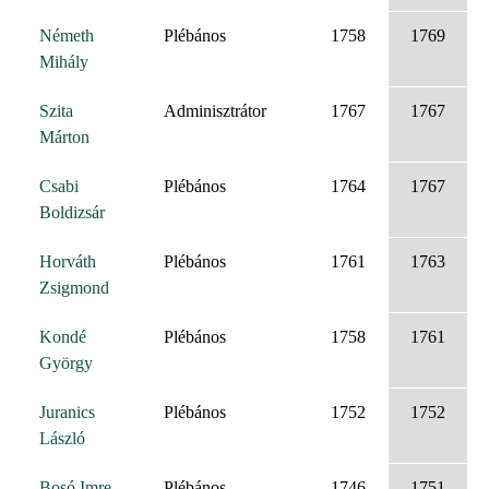
Németh
Plébános
1758
1769
Mihály
Szita
Adminisztrátor
1767
1767
Márton
Csabi
Plébános
1764
1767
Boldizsár
Horváth
Plébános
1761
1763
Zsigmond
Kondé
Plébános
1758
1761
György
Juranics
Plébános
1752
1752
László
Bosó Imre
Plébános
1746
1751