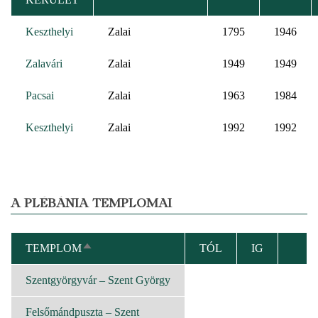
Keszthelyi
Zalai
1795
1946
Zalavári
Zalai
1949
1949
Pacsai
Zalai
1963
1984
Keszthelyi
Zalai
1992
1992
A PLÉBÁNIA TEMPLOMAI
TEMPLOM
TÓL
IG
CSÖKKENŐ
RENDEZÉS
Szentgyörgyvár – Szent György
Felsőmándpuszta – Szent