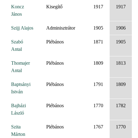
Koncz
Kisegítő
1917
1917
János
Szijj Alajos
Adminisztrátor
1905
1906
Szabó
Plébános
1871
1905
Antal
Thomajer
Plébános
1809
1813
Antal
Baptsányi
Plébános
1791
1809
István
Bajházi
Plébános
1770
1782
László
Szita
Plébános
1767
1770
Márton