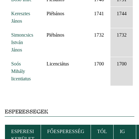
Keresztes
Plébános
1741
1744
János
Simoncsics
Plébános
1732
1732
István
János
Soós
Licenciátus
1700
1700
Mihály
licentiatus
ESPERESSÉGEK
ESPERESI
FŐESPERESSÉG
TÓL
IG
KERÜLET