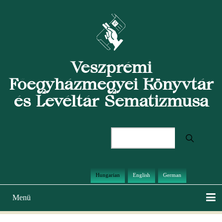
Ugrás
a
tartalomra
Veszprémi
Főegyházmegyei Könyvtár
és Levéltár Sematizmusa
Keresés
Hungarian
English
German
Menü
Main
navigation