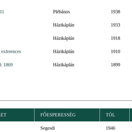
911
Plébános
1938
Házikáplán
1933
Házikáplán
1918
 exferences
Házikáplán
1910
l: 1869
Házikáplán
1899
LET
FŐESPERESSÉG
TÓL
Segesdi
1946