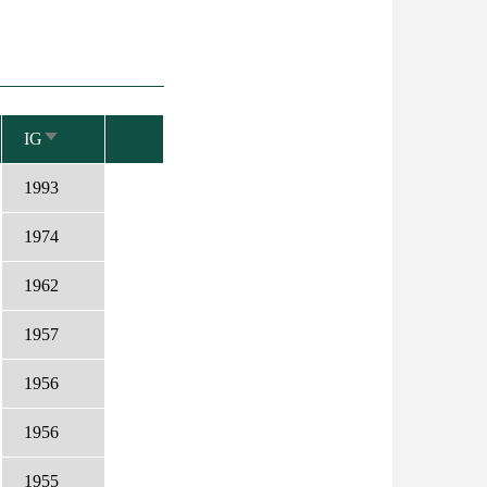
IG
NÖVEKVŐ
RENDEZÉS
1993
1974
1962
1957
1956
1956
1955