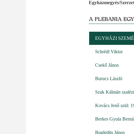
Egyházmegyés/Szerzet
A PLÉBÁNIA EG
EGYHÁZI SZEMÉ
Schrédl Viktor
Csekő János
Burucs László
Szak Kálmán szaléz
Kovács Jenő szül: 1
Berkes Gyula Bernát
Bugledits János