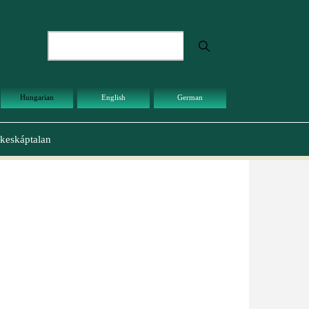
Keresés
Hungarian
English
German
keskáptalan