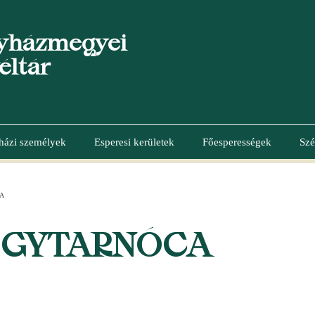
yházmegyei
éltár
házi személyek
Esperesi kerületek
Főesperességek
Szé
A
GYTARNÓCA