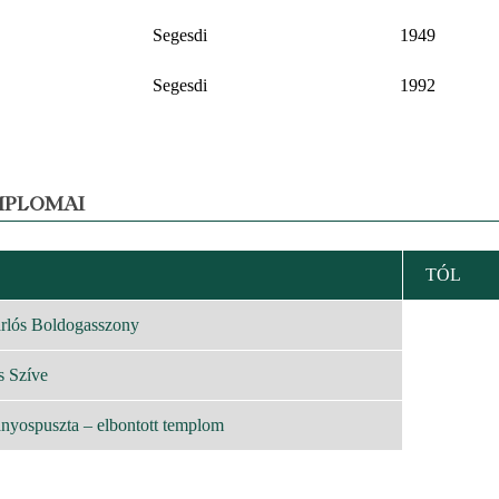
Segesdi
1949
Segesdi
1992
MPLOMAI
TÓL
KENŐ
EZÉS
rlós Boldogasszony
s Szíve
yospuszta – elbontott templom