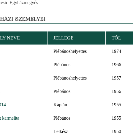
esi
Egyházmegyés
YHÁZI SZEMÉLYEI
LY NEVE
JELLEGE
TÓL
Plébánoshelyettes
1974
Plébános
1966
Plébánoshelyettes
1957
i
Plébános
1956
914
Káplán
1955
 karmelita
Plébános
1955
Lelkész
1950