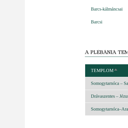
Barcs-kálmáncsai
Barcsi
A PLÉBÁNIA TE
TEMPLOM
CSÖK
REND
Somogytarnóca – Sa
Drávaszentes – Jézu
Somogytarnóca–Aran