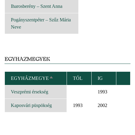
RENDEZÉS
Iharosberény – Szent Anna
Pogányszentpéter – Szűz Mária
Neve
EGYHÁZMEGYÉK
EGYHÁZMEGYE
TÓL
IG
CSÖKKENŐ
RENDEZÉS
Veszprémi érsekség
1993
Kaposvári püspökség
1993
2002