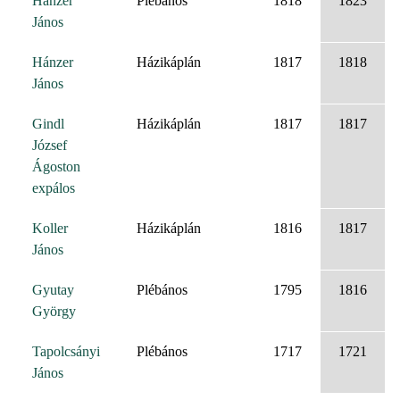
Hánzer
Plébános
1818
1823
János
Hánzer
Házikáplán
1817
1818
János
Gindl
Házikáplán
1817
1817
József
Ágoston
expálos
Koller
Házikáplán
1816
1817
János
Gyutay
Plébános
1795
1816
György
Tapolcsányi
Plébános
1717
1721
János