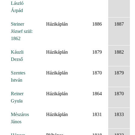
László
Árpád
Steiner
Házikáplán
1886
1887
József szül:
1862
Káuzli
Házikáplán
1879
1882
Dezső
Szentes
Házikáplán
1870
1879
István
Reiner
Házikáplán
1864
1870
Gyula
Mészáros
Házikáplán
1831
1833
János