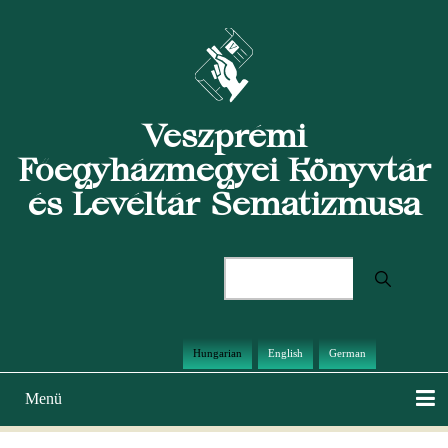
Ugrás
a
tartalomra
Veszprémi
Főegyházmegyei Könyvtár
és Levéltár Sematizmusa
Keresés
Hungarian
English
German
Menü
Main
navigation