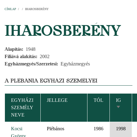
Címlap
Plébániák
Templomok
Egyházi személyek
Esperesi kerületek
Főesperességek
Székeskáptalan
CÍMLAP
/
/
IHAROSBERÉNY
MORZSA
IHAROSBERÉNY
Alapítás
1948
Fíliává alakítás
2002
Egyházmegyés/Szerzetesi
Egyházmegyés
A PLÉBÁNIA EGYHÁZI SZEMÉLYEI
EGYHÁZI
JELLEGE
TÓL
IG
SZEMÉLY
NÖVEK
NEVE
RENDEZ
Kocsi
Plébános
1986
1998
György