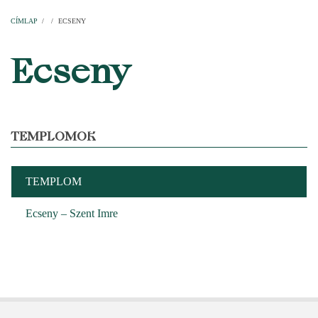
Címlap
Plébániák
Templomok
Egyházi személyek
Esperesi kerületek
Főesperességek
Székeskáptalan
CÍMLAP
/
/
ECSENY
MORZSA
Ecseny
TEMPLOMOK
TEMPLOM
Ecseny – Szent Imre