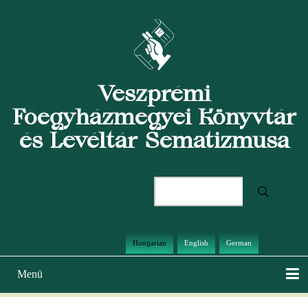
Ugrás
a
tartalomra
Veszprémi
Főegyházmegyei Könyvtár
és Levéltár Sematizmusa
Keresés
Hungarian
English
German
Menü
Main
navigation