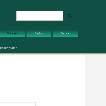
Keresés
Hungarian
English
German
keskáptalan