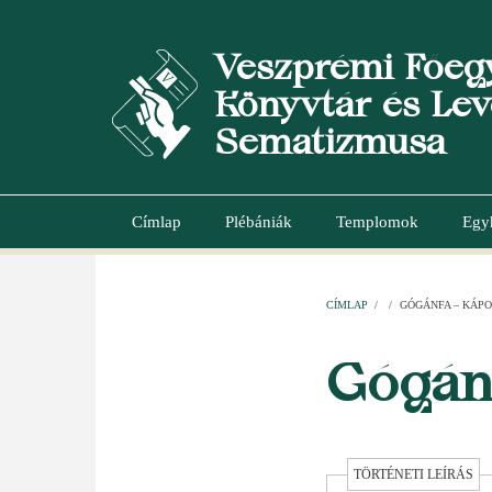
Ugrás
a
Veszprémi Főeg
tartalomra
Könyvtár és Lev
Sematizmusa
Címlap
Plébániák
Templomok
Egy
Main
navigation
CÍMLAP
/
/
GÓGÁNFA – KÁP
MORZSA
Gógán
TÖRTÉNETI LEÍRÁS