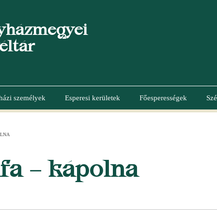
yházmegyei
éltár
házi személyek
Esperesi kerületek
Főesperességek
Szé
OLNA
fa – kápolna