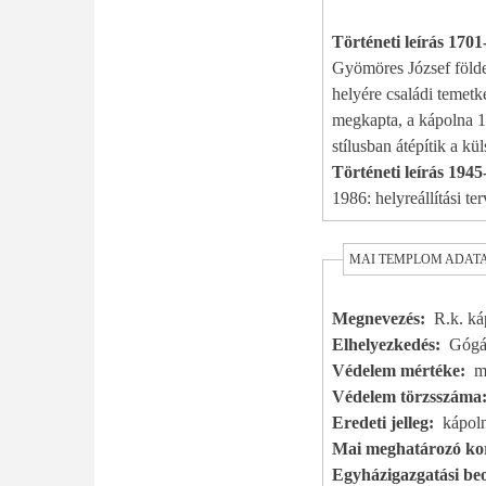
Történeti leírás 170
Gyömöres József földe
helyére családi temetk
megkapta, a kápolna 17
stílusban átépítik a kül
Történeti leírás 1945
1986: helyreállítási t
MAI TEMPLOM ADAT
Megnevezés
R.k. ká
Elhelyezkedés
Gógán
Védelem mértéke
m
Védelem törzsszáma
Eredeti jelleg
kápol
Mai meghatározó kor
Egyházigazgatási beo