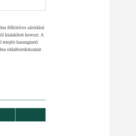
olna félköríves záródású
l kialakított kereszt. A
 tetején harangtartó
olna oldalhomlokzatait