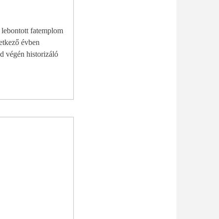
 lebontott fatemplom
vetkező évben
d végén historizáló