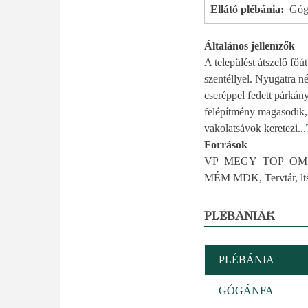
Ellátó plébánia
Góg
Általános jellemzők
A települést átszelő főú
szentéllyel. Nyugatra né
cseréppel fedett párkán
felépítmény magasodik, n
vakolatsávok keretezi
...
Források
VP_MEGY_TOP_OMF; P
MÉM MDK, Tervtár, lts
PLÉBÁNIÁK
PLÉBÁNIA
GÓGÁNFA