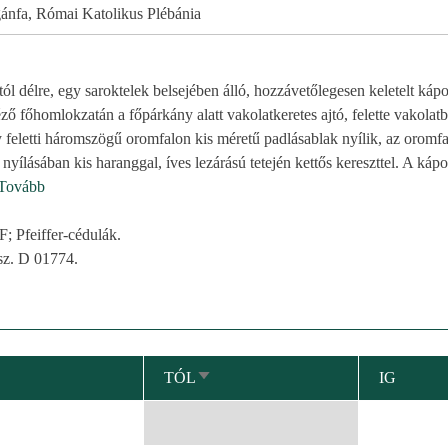
ánfa, Római Katolikus Plébánia
ttól délre, egy saroktelek belsejében álló, hozzávetőlegesen keletelt káp
ző főhomlokzatán a főpárkány alatt vakolatkeretes ajtó, felette vakolatbó
y feletti háromszögű oromfalon kis méretű padlásablak nyílik, az oromfal
yílásában kis haranggal, íves lezárású tetején kettős kereszttel. A káp
Tovább
feiffer-cédulák.
z. D 01774.
TÓL
IG
NÖVEKVŐ
RENDEZÉS