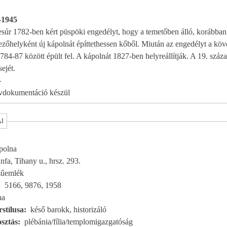
1-1945
súr 1782-ben kért püspöki engedélyt, hogy a temetőben álló, korábban
ezőhelyként új kápolnát építtethessen kőből. Miután az engedélyt a kö
84-87 között épült fel. A kápolnát 1827-ben helyreállítják. A 19. száza
sejét.
-
ervdokumentáció készül
AI
polna
fa, Tihany u., hrsz. 293.
űemlék
5166, 9876, 1958
na
stílusa
késő barokk, historizáló
sztás
plébánia/fília/templomigazgatóság