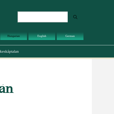
Keresés
Hungarian
English
German
keskáptalan
ván