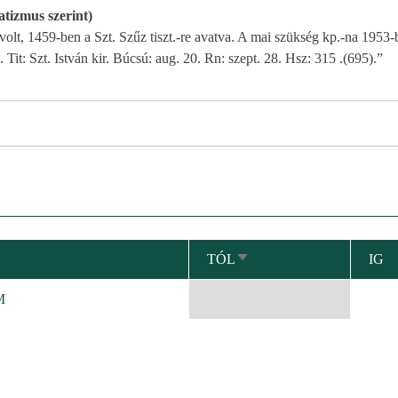
atizmus szerint)
volt, 1459-ben a Szt. Szűz tiszt.-re avatva. A mai szükség kp.-na 1953-
Tit: Szt. István kir. Búcsú: aug. 20. Rn: szept. 28. Hsz: 315 .(695).”
TÓL
IG
NÖVEKVŐ
RENDEZÉS
M