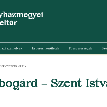
yházmegyei
éltár
házi személyek
Esperesi kerületek
Főesperességek
Szé
SZENT ISTVÁN KIRÁLY
ogárd – Szent Ist