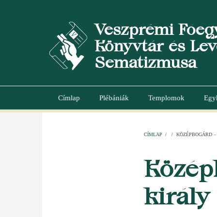
Ugrás
a
Veszprémi Főeg
tartalomra
Könyvtár és Lev
Sematizmusa
Címlap
Plébániák
Templomok
Egy
Main
navigation
CÍMLAP
/
/
KÖZÉPBOGÁRD – 
MORZSA
Középb
király