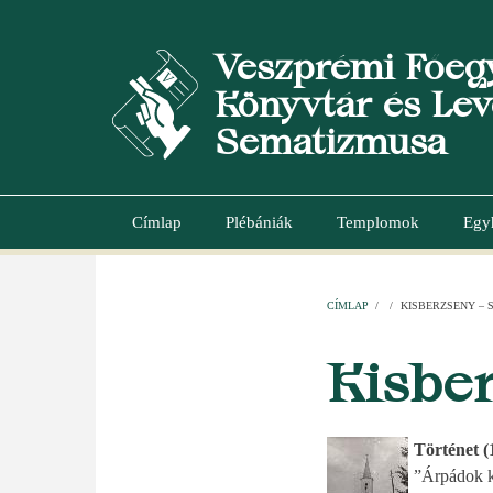
Ugrás
a
Veszprémi Főeg
tartalomra
Könyvtár és Lev
Sematizmusa
Címlap
Plébániák
Templomok
Egy
Main
navigation
CÍMLAP
/
/
KISBERZSENY – 
MORZSA
Kisber
Történet (
”Árpádok k