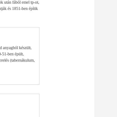
k után fából emel tp-ot,
ntják és 1851-ben építik
rd anyagból készült,
0-51-ben épült,
erelés (tabernákulum,