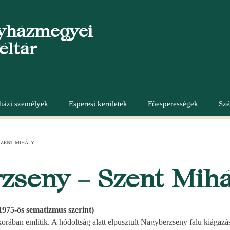
yházmegyei
éltár
házi személyek
Esperesi kerületek
Főesperességek
Szé
SZENT MIHÁLY
zseny – Szent Mihá
1975-ös sematizmus szerint)
orában említik. A hódoltság alatt elpusztult Nagyberzseny falu kiága