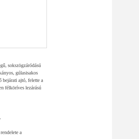
ségű, sokszögzáródású
rkányos, gúlasisakos
ejárati ajtó, felette a
en félköríves lezárású
.
rendelete a