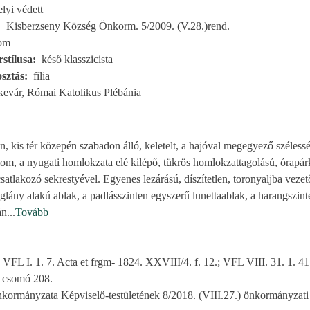
elyi védett
Kisberzseny Község Önkorm. 5/2009. (V.28.)rend.
om
stílusa
késő klasszicista
sztás
filia
kevár, Római Katolikus Plébánia
n, kis tér közepén szabadon álló, keletelt, a hajóval megegyező széles
mplom, a nyugati homlokzata elé kilépő, tükrös homlokzattagolású, órapá
satlakozó sekrestyével. Egyenes lezárású, díszítetlen, toronyaljba vezető b
téglány alakú ablak, a padlásszinten egyszerű lunettaablak, a harangszint
án
...
Tovább
; VFL I. 1. 7. Acta et frgm- 1824. XXVIII/4. f. 12.; VFL VIII. 31. 1. 41
. csomó 208.
ormányzata Képviselő-testületének 8/2018. (VIII.27.) önkormányzati 