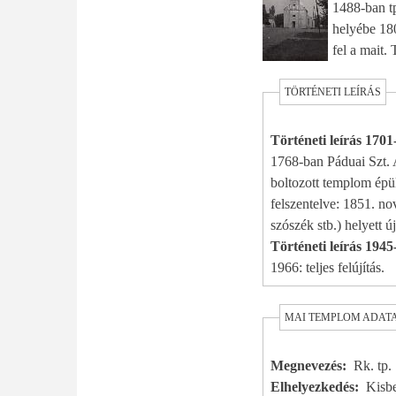
1488-ban tp
helyébe 180
fel a mait.
TÖRTÉNETI LEÍRÁS
Történeti leírás 170
1768-ban Páduai Szt. A
boltozott templom épül
felszentelve: 1851. n
szószék stb.) helyett új
Történeti leírás 1945
1966: teljes felújítás.
MAI TEMPLOM ADAT
Megnevezés
Rk. tp.
Elhelyezkedés