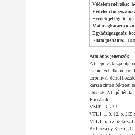
Védelem mértéke
h
Védelem törzsszáma
Eredeti jelleg
templ
Mai meghatározó kor
Egyházigazgatási beo
Ellátó plébánia
Tüs
Általános jellemzők
A település központjába
szentéllyel ellátott te
toronnyal, délről hozzác
karzatszinten fektetett 
ablakok. A hajó déli fal
Források
VMRT 3. 27/1.
VFL I. 1. 8. 12. p. 265.
VFL I. 5. b 2. doboz, 1
Kisberzseny Község Önk