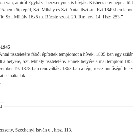
-a van, amiről Egyházasberzsenynek is hívják. Kisberzseny népe a törö
5-ben kőtp épül, Szt. Mihály és Szt. Antal tiszt.-re. Ezt 1849-ben lebo
 Tit: Szt. Mihály 16x5 m. Búcsú: szept. 29. Rn: nov. 14. Hsz: 253.”
1-1945
ntal tiszteletére fából építettek templomot a hívek. 1805-ben egy szilá
t a helyére, Szt. Mihály tiszteletére. Ennek helyére a mai templom 185
ovember 19. 1878-ban renoválták. 1863-ban a régi, rossz minőségű felsz
at csináltattak.
-
AI
Kisberzseny, Széchenyi István u., hrsz. 113.