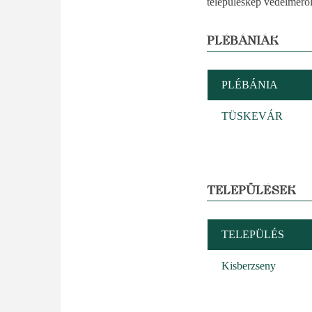
településkép védelmérő
PLÉBÁNIÁK
PLÉBÁNIA
TÜSKEVÁR
TELEPÜLÉSEK
TELEPÜLÉS
Kisberzseny