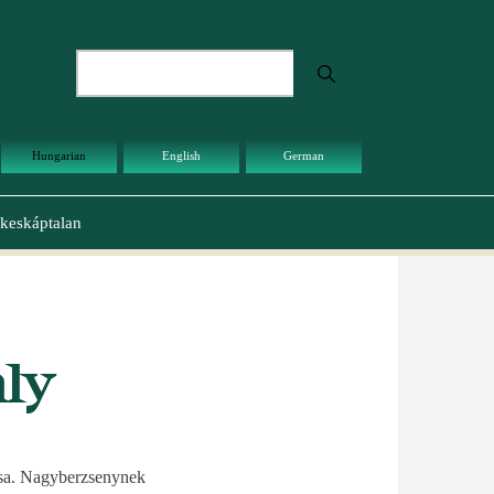
Keresés
Hungarian
English
German
keskáptalan
ly
zása. Nagyberzsenynek