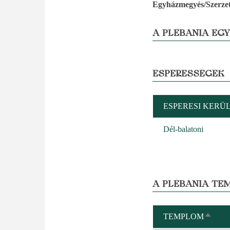
Egyházmegyés/Szerzet
A PLÉBÁNIA EG
ESPERESSÉGEK
ESPERESI KERÜ
Dél-balatoni
A PLÉBÁNIA TE
TEMPLOM
CSÖK
REND