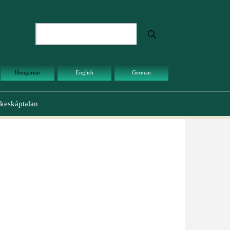
Keresés
Hungarian
English
German
keskáptalan