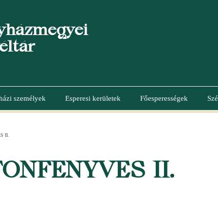
yházmegyei
éltár
házi személyek
Esperesi kerületek
Főesperességek
Szé
 II.
ONFENYVES II.