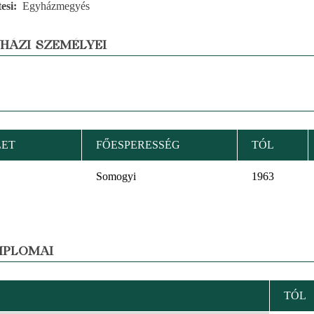
esi
Egyházmegyés
YHÁZI SZEMÉLYEI
LET
FŐESPERESSÉG
TÓL
Somogyi
1963
MPLOMAI
TÓL
KENŐ
EZÉS