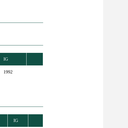
IG
1992
IG