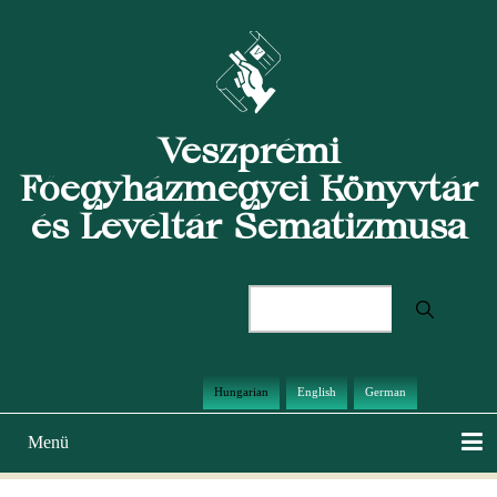
Ugrás
a
tartalomra
Veszprémi
Főegyházmegyei Könyvtár
és Levéltár Sematizmusa
Keresés
Hungarian
English
German
Menü
Main
navigation