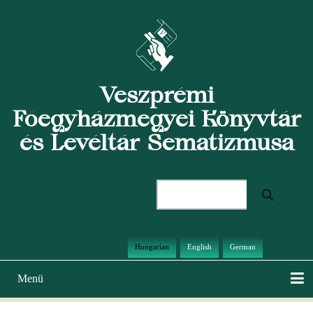
Ugrás
a
tartalomra
Veszprémi
Főegyházmegyei Könyvtár
és Levéltár Sematizmusa
Keresés
Hungarian
English
German
Menü
Main
navigation