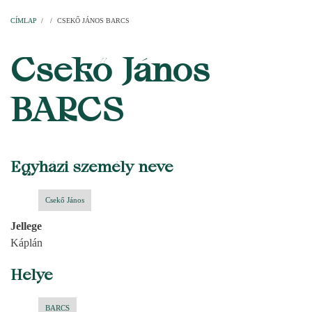
Címlap
Plébániák
Templomok
Egyházi személyek
Esperesi kerületek
Főesperességek
Székeskáptalan
CÍMLAP
/
/
CSEKŐ JÁNOS BARCS
MORZSA
Csekő János
BARCS
Egyházi személy neve
Csekő János
Jellege
Káplán
Helye
BARCS