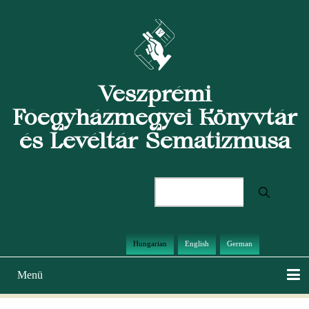
Ugrás
a
tartalomra
Veszprémi
Főegyházmegyei Könyvtár
és Levéltár Sematizmusa
Keresés
Hungarian
English
German
Menü
Main
navigation