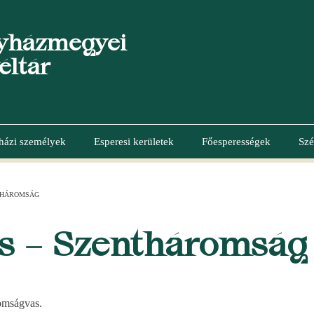
yházmegyei
éltár
házi személyek
Esperesi kerületek
Főesperességek
Szé
THÁROMSÁG
s – Szentháromság
omságvas.