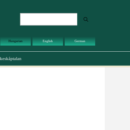
Keresés
Hungarian
English
German
keskáptalan