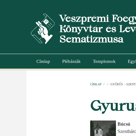
Ugrás
a
Veszprémi Főeg
tartalomra
Könyvtár és Lev
Sematizmusa
Címlap
Plébániák
Templomok
Egy
Main
navigation
CÍMLAP
/
/
GYŰRŰS – SZEN
MORZSA
Gyűrű
Búcsú
Szenthár