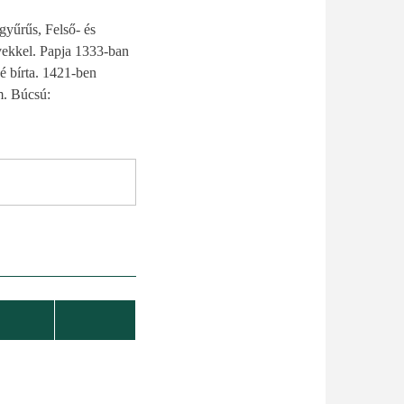
gyűrűs, Felső- és
vekkel. Papja 1333-ban
né bírta. 1421-ben
m. Búcsú: