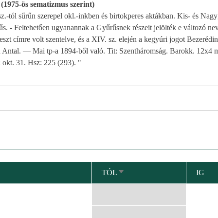
 (1975-ös sematizmus szerint)
sz.-tól sűrűn szerepel okl.-inkben és birtokperes aktákban. Kis- és Nagy
s. - Feltehetően ugyanannak a Gyűrűsnek részeit jelölték e változó ne
szt címre volt szentelve, és a XIV. sz. elején a kegyúri jogot Bezerédi
n Antal. — Mai tp-a 1894-ből való. Tit: Szentháromság. Barokk. 12x4 
okt. 31. Hsz: 225 (293). "
TÓL
IG
NÖVEKVŐ
RENDEZÉS