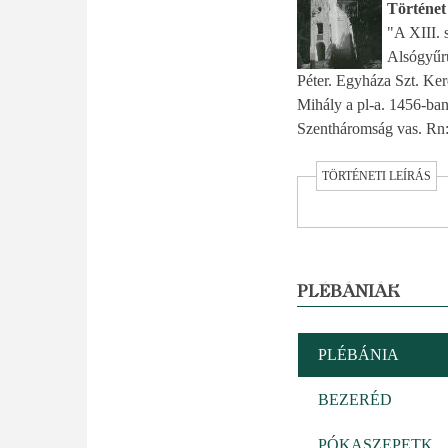
Történet
"A XIII. 
Alsógyűrű
Péter. Egyháza Szt. Kere
Mihály a pl-a. 1456-ba
Szentháromság vas. Rn: 
TÖRTÉNETI LEÍRÁS
PLÉBÁNIÁK
PLÉBÁNIA
BEZERÉD
PÓKASZEPETK