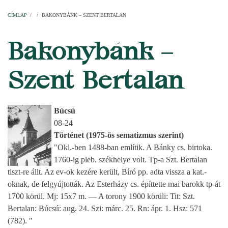
Címlap
Plébániák
Templomok
Egyházi személyek
Esperesi kerületek
Főesperességek
Székeskáptalan
CÍMLAP
/
/
BAKONYBÁNK – SZENT BERTALAN
MORZSA
Bakonybánk –
Szent Bertalan
Búcsú
08-24
Történet (1975-ös sematizmus szerint)
"Okl.-ben 1488-ban említik. A Bánky cs. birtoka.
1760-ig pleb. székhelye volt. Tp-a Szt. Bertalan
tiszt-re állt. Az ev-ok kezére került, Bíró pp. adta vissza a kat.-
oknak, de felgyújtották. Az Esterházy cs. építtette mai barokk tp-át
1700 körül. Mj: 15x7 m. — A torony 1900 körüli: Tit: Szt.
Bertalan: Búcsú: aug. 24. Szi: márc. 25. Rn: ápr. 1. Hsz: 571
(782). "