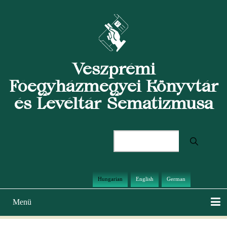
Ugrás
a
tartalomra
Veszprémi
Főegyházmegyei Könyvtár
és Levéltár Sematizmusa
Keresés
Hungarian
English
German
Menü
Main
navigation