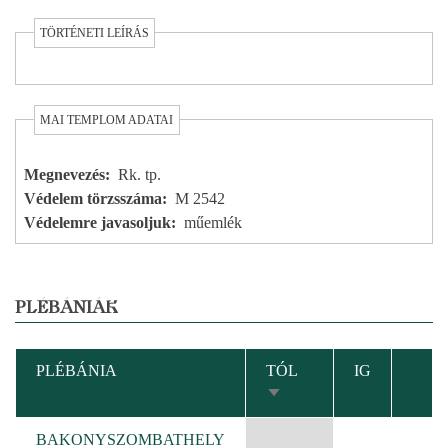
TÖRTÉNETI LEÍRÁS
MAI TEMPLOM ADATAI
Megnevezés
Rk. tp.
Védelem törzsszáma
M 2542
Védelemre javasoljuk
műemlék
PLÉBÁNIÁK
PLÉBÁNIA
TÓL
IG
NÖVEKVŐ
RENDEZÉS
BAKONYSZOMBATHELY