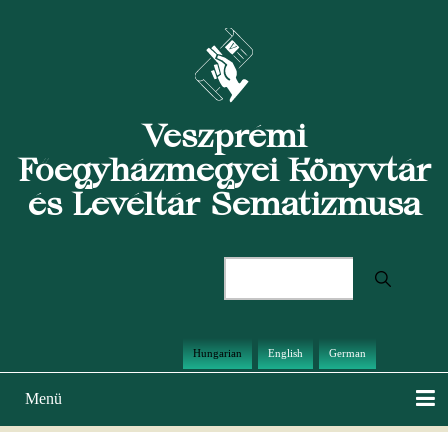
Ugrás
a
tartalomra
Veszprémi
Főegyházmegyei Könyvtár
és Levéltár Sematizmusa
Keresés
Hungarian
English
German
Menü
Main
navigation