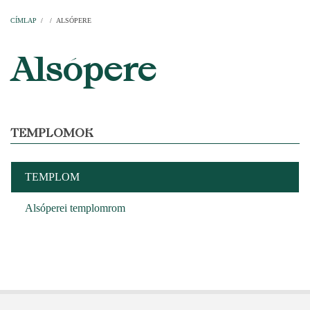
Címlap
Plébániák
Templomok
Egyházi személyek
Esperesi kerületek
Főesperességek
Székeskáptalan
CÍMLAP
/
/
ALSÓPERE
MORZSA
Alsópere
TEMPLOMOK
TEMPLOM
Alsóperei templomrom