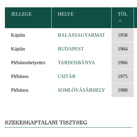
JELLEGE
HELYE
TÓL
CSÖKK
RENDEZ
Káplán
BALASSAGYARMAT
1958
Káplán
BUDAPEST
1964
Plébánoshelyettes
TARDOSBÁNYA
1966
Plébános
CSITÁR
1975
Plébános
SOMLÓVÁSÁRHELY
1988
SZÉKESKÁPTALANI TISZTSÉG