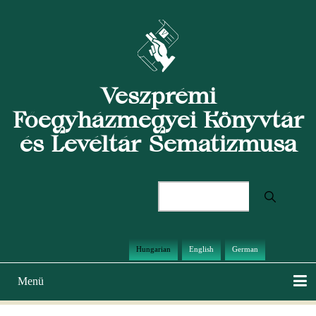
Ugrás
a
tartalomra
Veszprémi
Főegyházmegyei Könyvtár
és Levéltár Sematizmusa
Keresés
Hungarian
English
German
Menü
Main
navigation