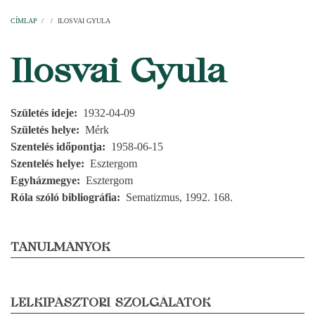
Címlap
Plébániák
Templomok
Egyházi személyek
Esperesi kerületek
Főesperességek
Székeskáptalan
CÍMLAP
/
/
ILOSVAI GYULA
MORZSA
Ilosvai Gyula
Születés ideje
1932-04-09
Születés helye
Mérk
Szentelés időpontja
1958-06-15
Szentelés helye
Esztergom
Egyházmegye
Esztergom
Róla szóló bibliográfia
Sematizmus, 1992. 168.
TANULMÁNYOK
LELKIPÁSZTORI SZOLGÁLATOK