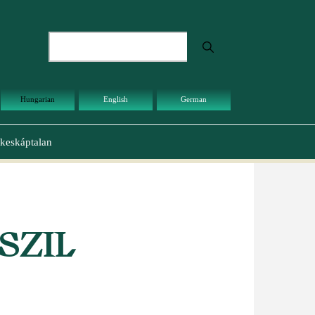
Keresés
Hungarian
English
German
keskáptalan
SZIL