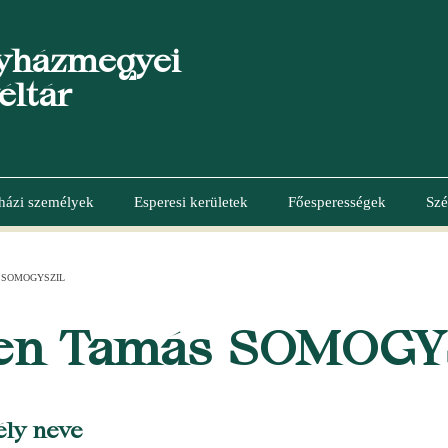
yházmegyei
éltár
házi személyek
Esperesi kerületek
Főesperességek
Szé
 SOMOGYSZIL
en Tamás SOMOGY
ély neve