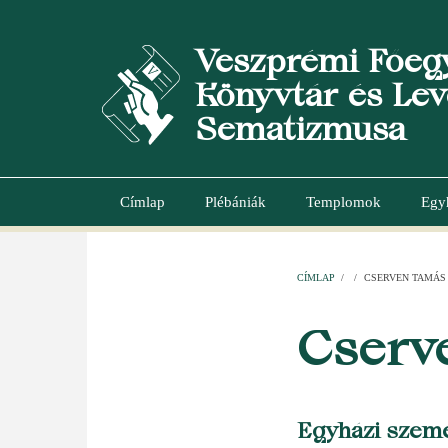
Ugrás
a
Veszprémi Főeg
tartalomra
Könyvtár és Lev
Sematizmusa
Címlap
Plébániák
Templomok
Egy
Main
navigation
CÍMLAP
/
/
CSERVEN TAMÁS
MORZSA
Cserv
Egyházi szem