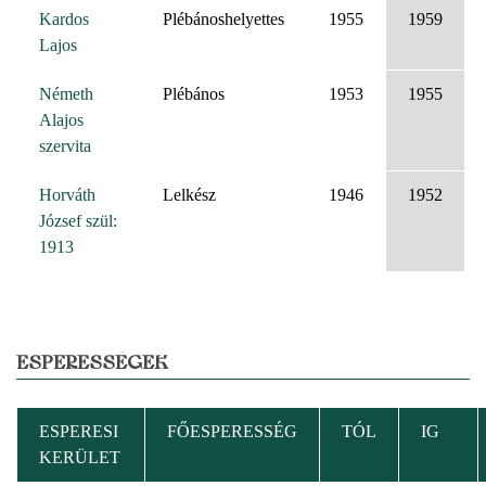
Kardos
Plébánoshelyettes
1955
1959
Lajos
Németh
Plébános
1953
1955
Alajos
szervita
Horváth
Lelkész
1946
1952
József szül:
1913
ESPERESSÉGEK
ESPERESI
FŐESPERESSÉG
TÓL
IG
KERÜLET