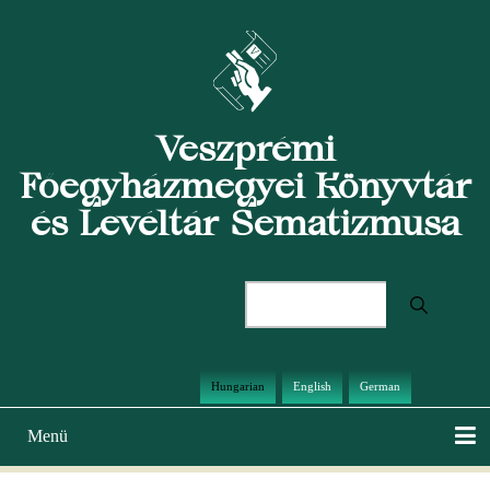
Ugrás
a
tartalomra
Veszprémi
Főegyházmegyei Könyvtár
és Levéltár Sematizmusa
Keresés
Hungarian
English
German
Menü
Main
navigation