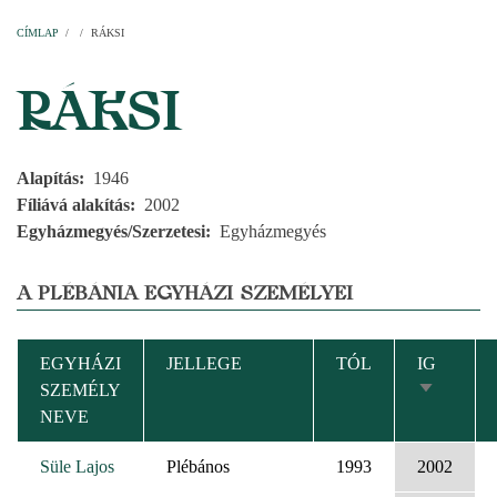
Címlap
Plébániák
Templomok
Egyházi személyek
Esperesi kerületek
Főesperességek
Székeskáptalan
CÍMLAP
/
/
RÁKSI
MORZSA
RÁKSI
Alapítás
1946
Fíliává alakítás
2002
Egyházmegyés/Szerzetesi
Egyházmegyés
A PLÉBÁNIA EGYHÁZI SZEMÉLYEI
EGYHÁZI
JELLEGE
TÓL
IG
SZEMÉLY
NÖVEKV
NEVE
RENDEZ
Süle Lajos
Plébános
1993
2002