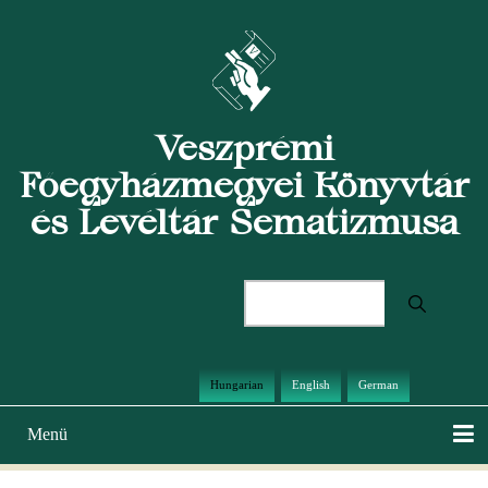
Ugrás
a
tartalomra
Veszprémi
Főegyházmegyei Könyvtár
és Levéltár Sematizmusa
Keresés
Hungarian
English
German
Menü
Main
navigation