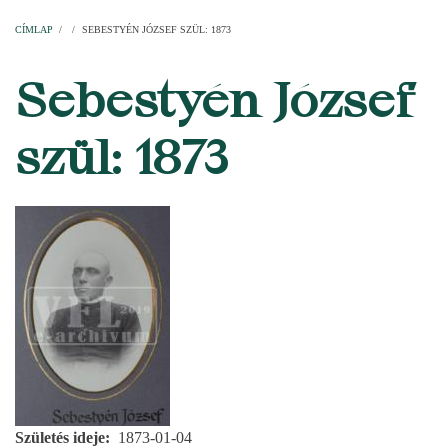
Címlap
Plébániák
Templomok
Egyházi személyek
Esperesi kerületek
Főesperességek
Székeskáptalan
CÍMLAP
/
/
SEBESTYÉN JÓZSEF SZÜL: 1873
MORZSA
Sebestyén József
szül: 1873
Születés ideje
1873-01-04