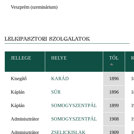
Veszprém (szeminárium)
LELKIPÁSZTORI SZOLGÁLATOK
JELLEGE
HELYE
TÓL
I
CSÖKKEN
RENDEZÉ
Kisegítő
KARÁD
1896
1
Káplán
SÚR
1896
1
Káplán
SOMOGYSZENTPÁL
1899
1
Adminisztrátor
SOMOGYSZENTPÁL
1908
1
Adminisztrátor
ZSELICKISLAK
1909
1