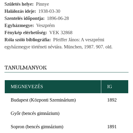
Születés helye
Pinnye
Halálozás ideje
1938-03-30
Szentelés időpontja
1896-06-28
Egyházmegye
Veszprém
Fénykép elérhetőség
VEK 32868
Róla szóló bibliográfia
Pfeiffer János: A veszprémi
egyházmegye történeti névtára. München, 1987. 907. old.
TANULMÁNYOK
MEGNEVEZÉS
IG
Budapest (Központi Szeminárium)
1892
Győr (bencés gimnázium)
Sopron (bencés gimnázium)
1891