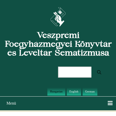
Ugrás
a
tartalomra
Veszprémi
Főegyházmegyei Könyvtár
és Levéltár Sematizmusa
Keresés
Hungarian
English
German
Menü
Main
navigation