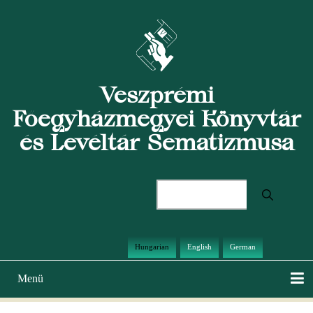
Ugrás
a
tartalomra
Veszprémi
Főegyházmegyei Könyvtár
és Levéltár Sematizmusa
Keresés
Hungarian
English
German
Menü
Main
navigation