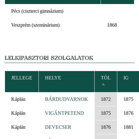
Pécs (ciszterci gimnázium)
Veszprém (szeminárium)
1868
LELKIPÁSZTORI SZOLGÁLATOK
JELLEGE
HELYE
TÓL
IG
CSÖKKENŐ
RENDEZÉS
Káplán
BÁRDUDVARNOK
1872
1875
Káplán
VIGÁNTPETEND
1875
1876
Káplán
DEVECSER
1876
1881