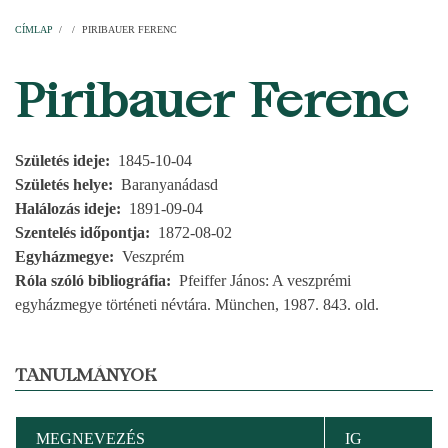
Címlap
Plébániák
Templomok
Egyházi személyek
Esperesi kerületek
Főesperességek
Székeskáptalan
CÍMLAP
/
/
PIRIBAUER FERENC
MORZSA
Piribauer Ferenc
Születés ideje
1845-10-04
Születés helye
Baranyanádasd
Halálozás ideje
1891-09-04
Szentelés időpontja
1872-08-02
Egyházmegye
Veszprém
Róla szóló bibliográfia
Pfeiffer János: A veszprémi
egyházmegye történeti névtára. München, 1987. 843. old.
TANULMÁNYOK
MEGNEVEZÉS
IG