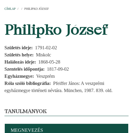
Címlap
Plébániák
Templomok
Egyházi személyek
Esperesi kerületek
Főesperességek
Székeskáptalan
CÍMLAP
/
/
PHILIPKO JÓZSEF
MORZSA
Philipko József
Születés ideje
1791-02-02
Születés helye
Miskolc
Halálozás ideje
1868-05-28
Szentelés időpontja
1817-09-02
Egyházmegye
Veszprém
Róla szóló bibliográfia
Pfeiffer János: A veszprémi
egyházmegye történeti névtára. München, 1987. 839. old.
TANULMÁNYOK
MEGNEVEZÉS