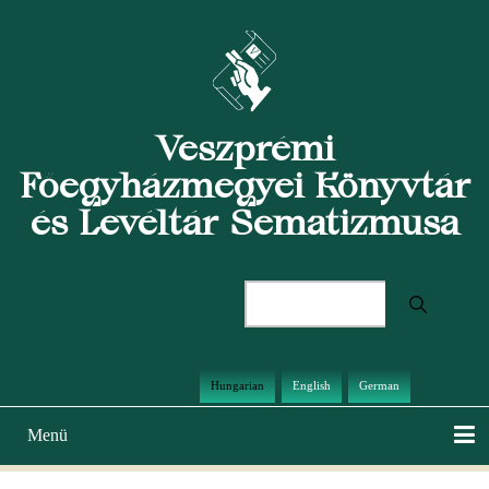
Ugrás
a
tartalomra
Veszprémi
Főegyházmegyei Könyvtár
és Levéltár Sematizmusa
Keresés
Hungarian
English
German
Menü
Main
navigation