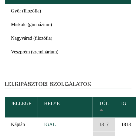
Győr (filozófia)
Miskolc (gimnázium)
Nagyvárad (filozófia)
Veszprém (szeminárium)
LELKIPÁSZTORI SZOLGÁLATOK
JELLEGE
HELYE
TÓL
IG
CSÖKKENŐ
RENDEZÉS
Káplán
IGAL
1817
1818