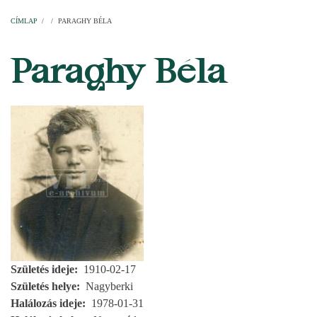
Címlap
Plébániák
Templomok
Egyházi személyek
Esperesi kerületek
Főesperességek
Székeskáptalan
CÍMLAP
/
/
PARAGHY BÉLA
MORZSA
Paraghy Béla
Születés ideje
1910-02-17
Születés helye
Nagyberki
Halálozás ideje
1978-01-31