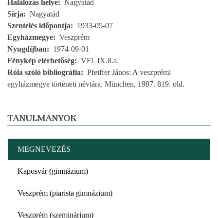
Halálozás helye
Nagyatád
Sírja
Nagyatád
Szentelés időpontja
1933-05-07
Egyházmegye
Veszprém
Nyugdíjban
1974-09-01
Fénykép elérhetőség
VFL IX.8.a.
Róla szóló bibliográfia
Pfeiffer János: A veszprémi
egyházmegye történeti névtára. München, 1987. 819. old.
TANULMÁNYOK
MEGNEVEZÉS
Kaposvár (gimnázium)
Veszprém (piarista gimnázium)
Veszprém (szeminárium)