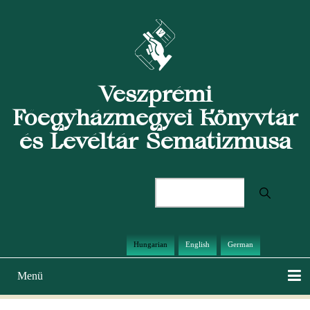
Ugrás
a
tartalomra
Veszprémi
Főegyházmegyei Könyvtár
és Levéltár Sematizmusa
Keresés
Hungarian
English
German
Menü
Main
navigation