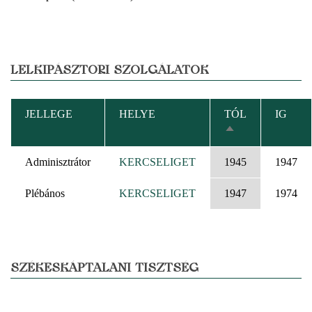
LELKIPÁSZTORI SZOLGÁLATOK
JELLEGE
HELYE
TÓL
IG
CSÖKKENŐ
RENDEZÉS
Adminisztrátor
KERCSELIGET
1945
1947
Plébános
KERCSELIGET
1947
1974
SZÉKESKÁPTALANI TISZTSÉG