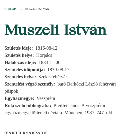
Címlap
Plébániák
Templomok
Egyházi személyek
Esperesi kerületek
Főesperességek
Székeskáptalan
CÍMLAP
/
/
MUSZELI ISTVÁN
MORZSA
Muszeli István
Születés ideje
1816-08-12
Születés helye
Horpács
Halálozás ideje
1883-11-06
Szentelés időpontja
1839-08-17
Szentelés helye
Székesfehérvár
Szentelést végző személy
báró Barkóczi László fehérvári
püspök
Egyházmegye
Veszprém
Róla szóló bibliográfia
Pfeiffer János: A veszprémi
egyházmegye történeti névtára. München, 1987. 747. old.
TANULMÁNYOK