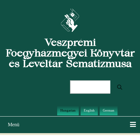
Ugrás
a
tartalomra
Veszprémi
Főegyházmegyei Könyvtár
és Levéltár Sematizmusa
Keresés
Hungarian
English
German
Menü
Main
navigation