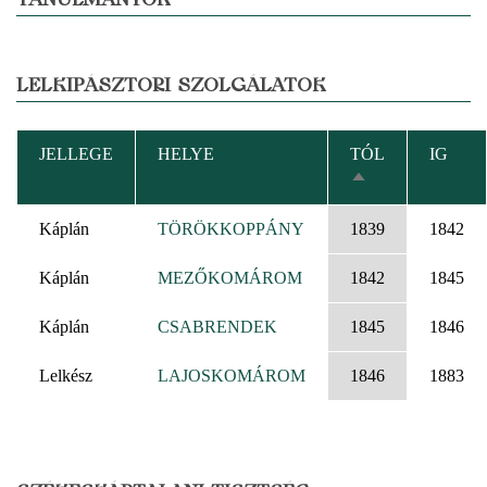
LELKIPÁSZTORI SZOLGÁLATOK
JELLEGE
HELYE
TÓL
IG
CSÖKKENŐ
RENDEZÉS
Káplán
TÖRÖKKOPPÁNY
1839
1842
Káplán
MEZŐKOMÁROM
1842
1845
Káplán
CSABRENDEK
1845
1846
Lelkész
LAJOSKOMÁROM
1846
1883