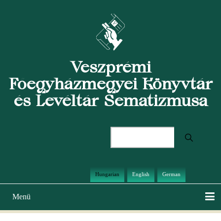
Ugrás
a
tartalomra
Veszprémi
Főegyházmegyei Könyvtár
és Levéltár Sematizmusa
Keresés
Hungarian
English
German
Menü
Main
navigation