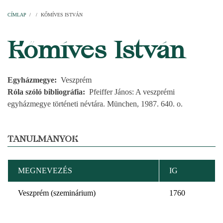
Címlap
Plébániák
Templomok
Egyházi személyek
Esperesi kerületek
Főesperességek
Székeskáptalan
CÍMLAP
/
/
KŐMÍVES ISTVÁN
MORZSA
Kőmíves István
Egyházmegye
Veszprém
Róla szóló bibliográfia
Pfeiffer János: A veszprémi
egyházmegye történeti névtára. München, 1987. 640. o.
TANULMÁNYOK
MEGNEVEZÉS
IG
Veszprém (szeminárium)
1760