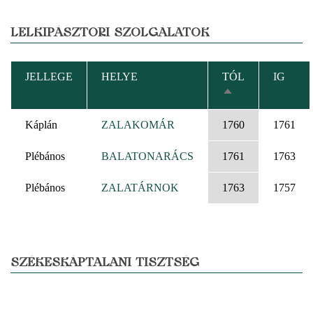
LELKIPÁSZTORI SZOLGÁLATOK
JELLEGE
HELYE
TÓL
IG
CSÖKKENŐ
RENDEZÉS
Káplán
ZALAKOMÁR
1760
1761
Plébános
BALATONARÁCS
1761
1763
Plébános
ZALATÁRNOK
1763
1757
SZÉKESKÁPTALANI TISZTSÉG